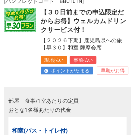
[パンフレットコード：BBC101N]
【３０日前までの申込限定だ
からお得】ウェルカムドリン
クサービス付！
【２０２６下期】鹿児島県への旅
【早３０】和室 薩摩会席
現地払い
事前払い
ポイントがたまる
早期がお得
部屋：食事/1室あたりの定員
おとな1名様あたりの代金
和室(バス・トイレ付)