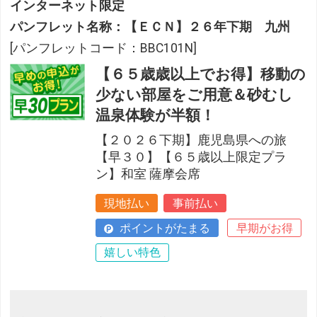
インターネット限定
パンフレット名称：【ＥＣＮ】２６年下期 九州
[パンフレットコード：BBC101N]
【６５歳歳以上でお得】移動の
少ない部屋をご用意＆砂むし
温泉体験が半額！
【２０２６下期】鹿児島県への旅
【早３０】【６５歳以上限定プラ
ン】和室 薩摩会席
現地払い
事前払い
ポイントがたまる
早期がお得
嬉しい特色