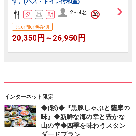
す。(バス・トイレ付和室)
2～4名
海or湖or渓谷側
20,350円～26,950円
インターネット限定
◆(彩)◆『黒豚しゃぶと薩摩の
味』◆新鮮な海の幸と豊かな
山の幸◆四季を味わうスタン
ダードプラン