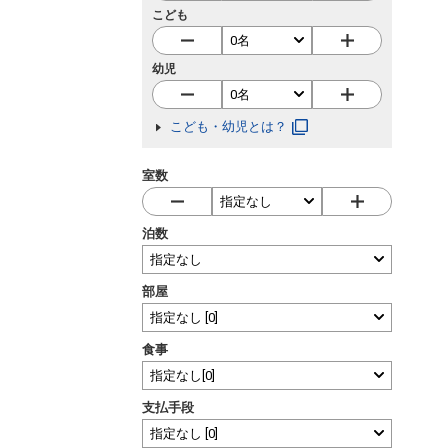
こども
幼児
こども・幼児とは？
室数
泊数
部屋
食事
支払手段