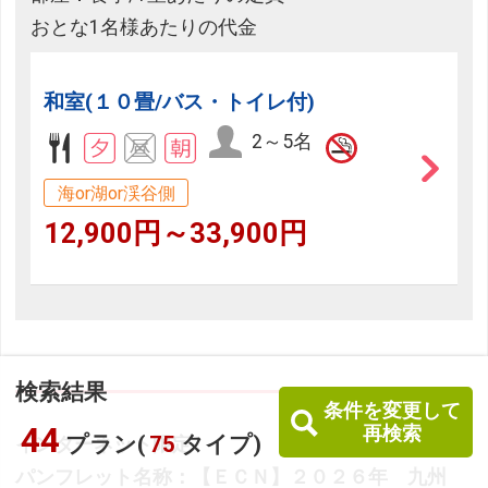
おとな1名様あたりの代金
和室(１０畳/バス・トイレ付)
2～5名
海or湖or渓谷側
12,900円～33,900円
検索結果
条件を変更して
44
再検索
プラン(
75
タイプ)
インターネット限定
パンフレット名称：【ＥＣＮ】２０２６年 九州