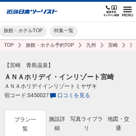
旅館・ホテルTOP
特集一覧
TOP
旅館・ホテル予約TOP
九州
宮崎
宮
【宮崎 青島温泉】
ＡＮＡホリデイ・インリゾート宮崎
ＡＮＡホリデイインリゾートミヤザキ
宿コード:S450027
口コミを見る
施設詳
写真ライブラ
地図・交
プラン一
細
リ
通
覧