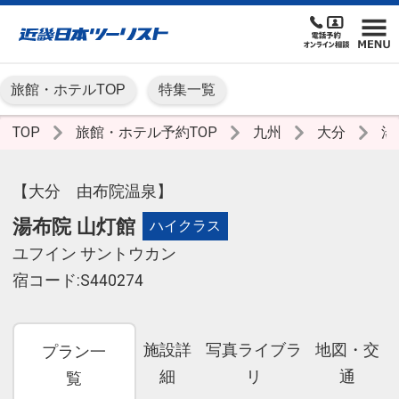
旅館・ホテルTOP
特集一覧
TOP
旅館・ホテル予約TOP
九州
大分
湯
【大分 由布院温泉】
湯布院 山灯館
ハイクラス
ユフイン サントウカン
宿コード:S440274
施設詳
写真ライブラ
地図・交
プラン一
細
リ
通
覧