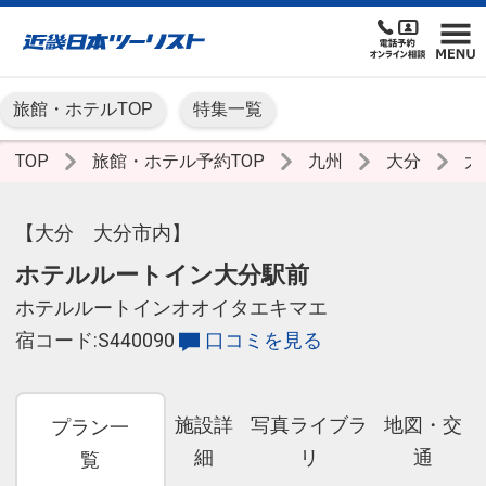
旅館・ホテルTOP
特集一覧
TOP
旅館・ホテル予約TOP
九州
大分
大
【大分 大分市内】
ホテルルートイン大分駅前
ホテルルートインオオイタエキマエ
宿コード:S440090
口コミを見る
施設詳
写真ライブラ
地図・交
プラン一
細
リ
通
覧