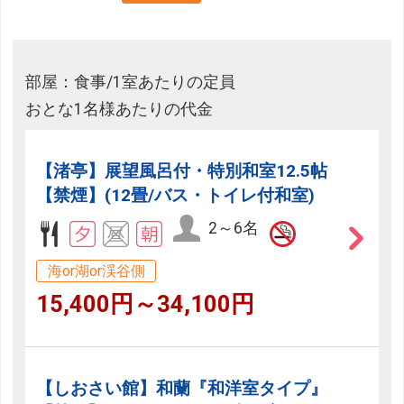
部屋：食事/1室あたりの定員
おとな1名様あたりの代金
【渚亭】展望風呂付・特別和室12.5帖
【禁煙】(12畳/バス・トイレ付和室)
2～6名
海or湖or渓谷側
15,400円～34,100円
【しおさい館】和蘭『和洋室タイプ』