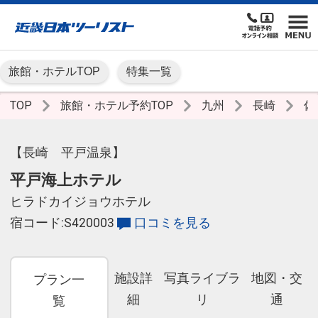
旅館・ホテルTOP
特集一覧
TOP
旅館・ホテル予約TOP
九州
長崎
佐
【長崎 平戸温泉】
平戸海上ホテル
ヒラドカイジョウホテル
宿コード:S420003
口コミを見る
施設詳
写真ライブラ
地図・交
プラン一
細
リ
通
覧