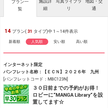
施設詳
写真ライブラ
地図・交
プラン一
細
リ
通
覧
14
プラン(
31
タイプ)中 1～14件表示
新着順
人気順
安い順
高い順
インターネット限定
パンフレット名称：【ＥＣＮ】２０２６年 九州
[パンフレットコード：MBC123N]
３０日前までの予約がお得！
ロビーに“MANGA Library“を設
置してます☆