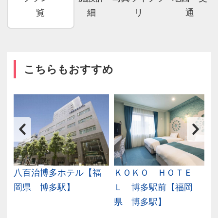
覧
細
リ
通
こちらもおすすめ
ト
八百治博多ホテル【福
ＫＯＫＯ ＨＯＴＥ
岡県 博多駅】
Ｌ 博多駅前【福岡
県 博多駅】