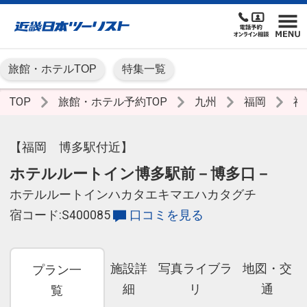
旅館・ホテルTOP
特集一覧
TOP
旅館・ホテル予約TOP
九州
福岡
福
【福岡 博多駅付近】
ホテルルートイン博多駅前－博多口－
ホテルルートインハカタエキマエハカタグチ
宿コード:S400085
口コミを見る
施設詳
写真ライブラ
地図・交
プラン一
細
リ
通
覧