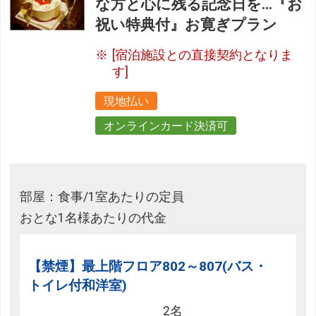
な方と心に残る記念日を…『お
祝い特典付』お寛ぎプラン
[宿泊施設との直接契約となりま
す]
現地払い
オンラインカード決済可
部屋：食事/1室あたりの定員
おとな1名様あたりの代金
【禁煙】最上階フロア802～807(バス・
トイレ付和洋室)
2名