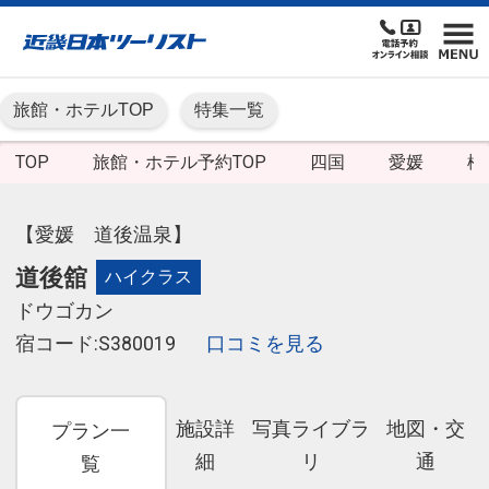
旅館・ホテルTOP
特集一覧
TOP
旅館・ホテル予約TOP
四国
愛媛
松
【愛媛 道後温泉】
道後舘
ハイクラス
ドウゴカン
宿コード:S380019
口コミを見る
施設詳
写真ライブラ
地図・交
プラン一
細
リ
通
覧