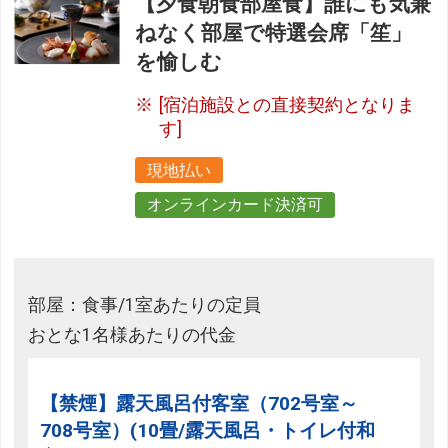
【夕食朝食部屋食】誰にも気兼
ねなく部屋で特選会席「笙」
を愉しむ
[宿泊施設との直接契約となりま
す]
現地払い
オンラインカード決済可
部屋：食事/1室あたりの定員
おとな1名様あたりの代金
【禁煙】露天風呂付客室（702号室～
708号室）(10畳/露天風呂・トイレ付和