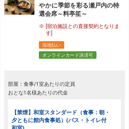
やかに季節を彩る瀬戸内の特
選会席～料亭笙～
[宿泊施設との直接契約となりま
す]
現地払い
オンラインカード決済可
部屋：食事/1室あたりの定員
おとな1名様あたりの代金
【禁煙】和室スタンダード（食事：朝・
夕ともに館内食事処）(バス・トイレ付
和室)