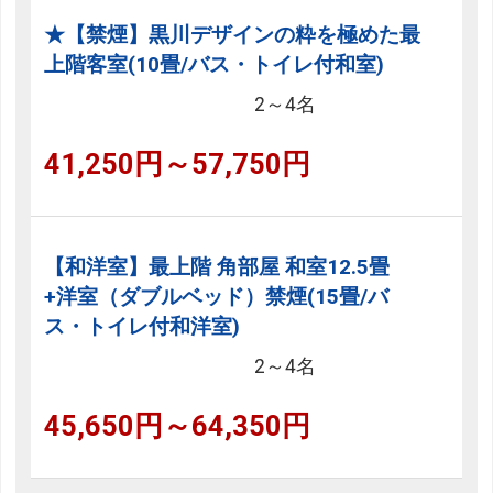
★【禁煙】黒川デザインの粋を極めた最
上階客室(10畳/バス・トイレ付和室)
2～4名
41,250円～57,750円
【和洋室】最上階 角部屋 和室12.5畳
+洋室（ダブルベッド）禁煙(15畳/バ
ス・トイレ付和洋室)
2～4名
検索結果
条件を変更して
45,650円～64,350円
17
再検索
プラン(
27
タイプ)