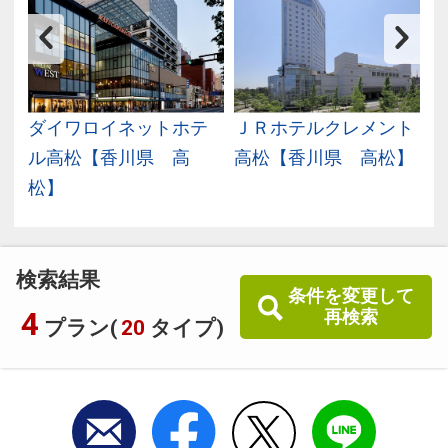
井
ダイワロイネットホテ
ＪＲホテルクレメント
】
ル高松【香川県 高
高松【香川県 高松】
松】
検索結果
条件を変更して
4
再検索
プラン(
20
タイプ)