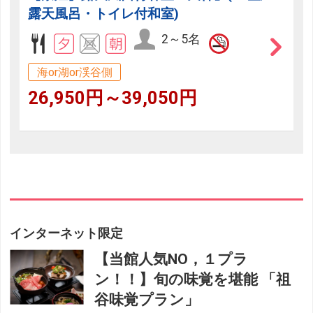
露天風呂・トイレ付和室)
2～5名
海or湖or渓谷側
26,950円～39,050円
インターネット限定
【当館人気NO，１プラ
ン！！】旬の味覚を堪能 「祖
谷味覚プラン」