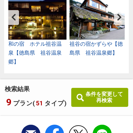
京
和の宿 ホテル祖谷温
祖谷の宿かずらや【徳
泉【徳島県 祖谷温泉
島県 祖谷温泉郷】
郷】
検索結果
条件を変更して
9
再検索
プラン(
51
タイプ)