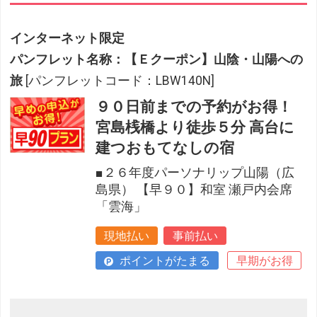
インターネット限定
パンフレット名称：【Ｅクーポン】山陰・山陽への
旅
[パンフレットコード：LBW140N]
９０日前までの予約がお得！
宮島桟橋より徒歩５分 高台に
建つおもてなしの宿
■２６年度パーソナリップ山陽（広
島県） 【早９０】和室 瀬戸内会席
「雲海」
現地払い
事前払い
ポイントがたまる
早期がお得