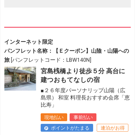
インターネット限定
パンフレット名称：【Ｅクーポン】山陰・山陽への
旅
[パンフレットコード：LBW140N]
宮島桟橋より徒歩５分 高台に
建つおもてなしの宿
■２６年度パーソナリップ山陽（広
島県） 和室 料理長おすすめ会席「恵
比寿」
現地払い
事前払い
ポイントがたまる
連泊がお得