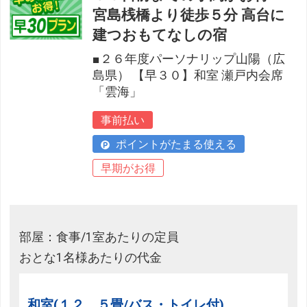
宮島桟橋より徒歩５分 高台に
建つおもてなしの宿
■２６年度パーソナリップ山陽（広
島県） 【早３０】和室 瀬戸内会席
「雲海」
事前払い
ポイントがたまる使える
早期がお得
部屋：食事/1室あたりの定員
おとな1名様あたりの代金
和室(１２．５畳/バス・トイレ付)