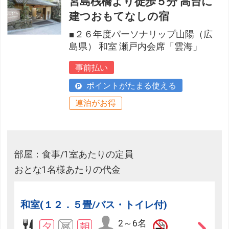
宮島桟橋より徒歩５分 高台に
建つおもてなしの宿
■２６年度パーソナリップ山陽（広
島県） 和室 瀬戸内会席「雲海」
事前払い
ポイントがたまる使える
連泊がお得
部屋：食事/1室あたりの定員
おとな1名様あたりの代金
和室(１２．５畳/バス・トイレ付)
2～6名