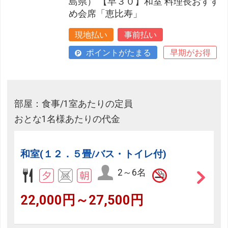
島県） 【早３０】和室 料理長おすす
め会席「恵比寿」
現地払い
事前払い
ポイントがたまる
早期がお得
部屋：食事/1室あたりの定員
おとな1名様あたりの代金
和室(１２．５畳/バス・トイレ付)
2～6名
22,000円～27,500円