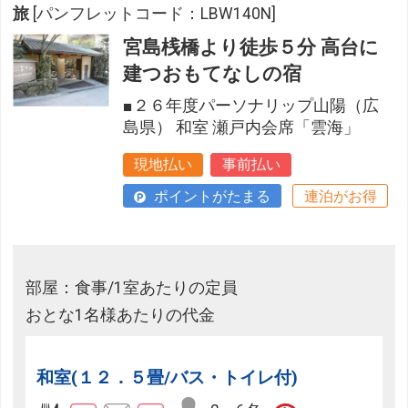
旅
[パンフレットコード：LBW140N]
宮島桟橋より徒歩５分 高台に
建つおもてなしの宿
■２６年度パーソナリップ山陽（広
島県） 和室 瀬戸内会席「雲海」
現地払い
事前払い
ポイントがたまる
連泊がお得
部屋：食事/1室あたりの定員
おとな1名様あたりの代金
和室(１２．５畳/バス・トイレ付)