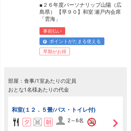
■２６年度パーソナリップ山陽（広
島県） 【早９０】和室 瀬戸内会席
「雲海」
事前払い
ポイントがたまる使える
早期がお得
部屋：食事/1室あたりの定員
おとな1名様あたりの代金
和室(１２．５畳/バス・トイレ付)
2～6名