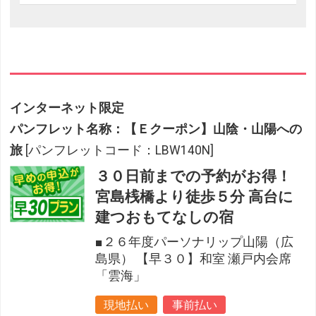
インターネット限定
パンフレット名称：【Ｅクーポン】山陰・山陽への
旅
[パンフレットコード：LBW140N]
３０日前までの予約がお得！
宮島桟橋より徒歩５分 高台に
建つおもてなしの宿
■２６年度パーソナリップ山陽（広
島県） 【早３０】和室 瀬戸内会席
「雲海」
現地払い
事前払い