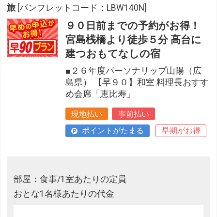
旅
[パンフレットコード：LBW140N]
９０日前までの予約がお得！
宮島桟橋より徒歩５分 高台に
建つおもてなしの宿
■２６年度パーソナリップ山陽（広
島県） 【早９０】和室 料理長おすす
め会席「恵比寿」
現地払い
事前払い
ポイントがたまる
早期がお得
部屋：食事/1室あたりの定員
おとな1名様あたりの代金