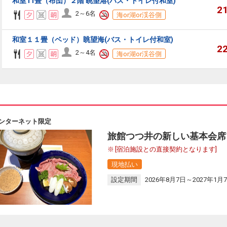
和室11畳（布団）２階 眺望港(バス・トイレ付和室)
2
2～6名
海or湖or渓谷側
和室１１畳（ベッド）眺望海(バス・トイレ付和室)
2
2～4名
海or湖or渓谷側
ンターネット限定
旅館つつ井の新しい基本会席
[宿泊施設との直接契約となります]
現地払い
設定期間
2026年8月7日～2027年1月