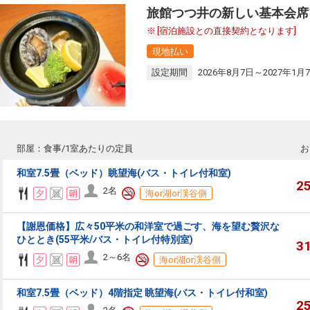
旅館つつ井の新しい基本会席
[宿泊施設との直接契約となります]
現地払い
設定期間
2026年8月7日～2027年1月
部屋：食事/1室あたりの定員
お
和室7.5畳（ベッド）眺望海(バス・トイレ付和室)
2
2名
海or湖or渓谷側
【謝恩価格】広々50平米の和洋室で過ごす、海を望む贅沢な
ひととき(55平米/バス・トイレ付特別室)
3
2～6名
海or湖or渓谷側
和室7.5畳（ベッド）4階指定 眺望海(バス・トイレ付和室)
2