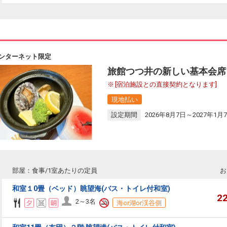
ンターネット限定
旅館つつ井の新しい基本会席
[宿泊施設との直接契約となります]
現地払い
設定期間
2026年8月7日～2027年1月
部屋：食事/1室あたりの定員
お
和室１0畳（ベッド）眺望海(バス・トイレ付和室)
2
2～3名
海or湖or渓谷側