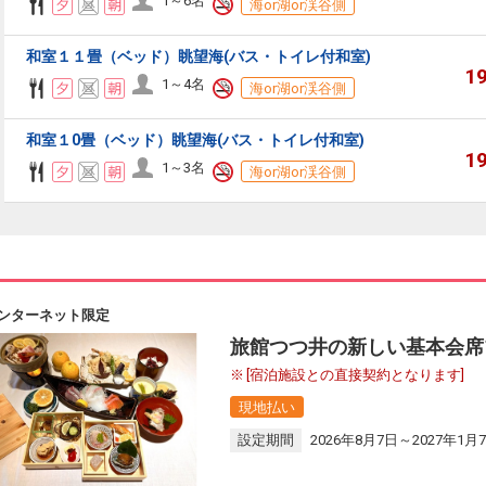
1～6名
海or湖or渓谷側
和室１１畳（ベッド）眺望海(バス・トイレ付和室)
1
1～4名
海or湖or渓谷側
和室１0畳（ベッド）眺望海(バス・トイレ付和室)
1
1～3名
海or湖or渓谷側
ンターネット限定
旅館つつ井の新しい基本会席
[宿泊施設との直接契約となります]
現地払い
設定期間
2026年8月7日～2027年1月