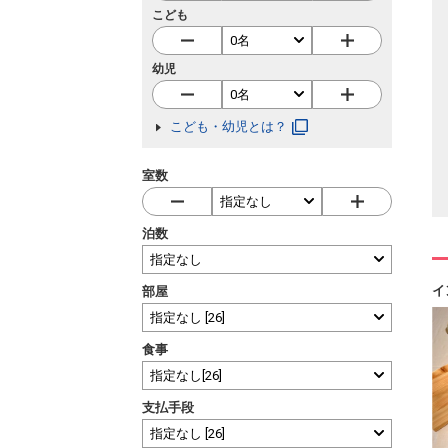
こども
幼児
こども・幼児とは？
室数
泊数
イ
部屋
食事
支払手段