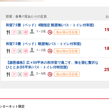
部屋：食事/1室あたりの定員
お
和室7.5畳（ベッド）4階指定 眺望海(バス・トイレ付和室)
1
1～2名
海or湖or渓谷側
和室7.5畳（ベッド）眺望海(バス・トイレ付和室)
1
1～2名
海or湖or渓谷側
【謝恩価格】広々50平米の和洋室で過ごす、海を望む贅沢な
ひととき(55平米/バス・トイレ付特別室)
2
2～6名
海or湖or渓谷側
ンターネット限定