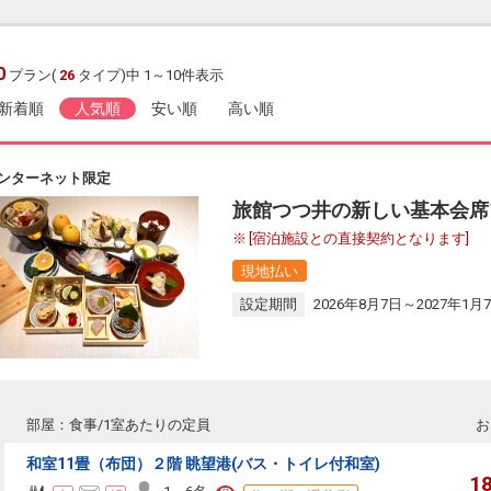
0
プラン(
26
タイプ)中 1～10件表示
新着順
人気順
安い順
高い順
ンターネット限定
旅館つつ井の新しい基本会席
[宿泊施設との直接契約となります]
現地払い
設定期間
2026年8月7日～2027年1月
部屋：食事/1室あたりの定員
お
和室11畳（布団）２階 眺望港(バス・トイレ付和室)
1