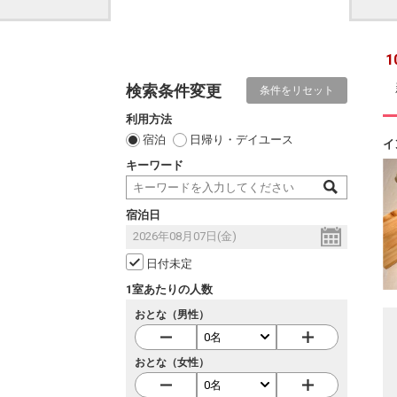
1
検索条件変更
条件をリセット
利用方法
宿泊
日帰り・デイユース
イ
キーワード
宿泊日
日付未定
1室あたりの人数
おとな（男性）
おとな（女性）