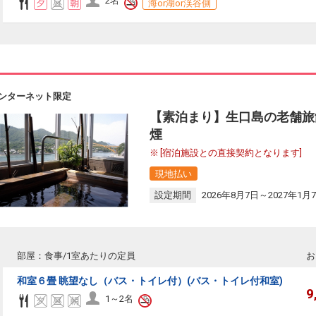
2名
海or湖or渓谷側
ンターネット限定
【素泊まり】生口島の老舗旅
煙
[宿泊施設との直接契約となります]
現地払い
設定期間
2026年8月7日～2027年1月
部屋：食事/1室あたりの定員
お
和室６畳 眺望なし（バス・トイレ付）(バス・トイレ付和室)
9
1～2名