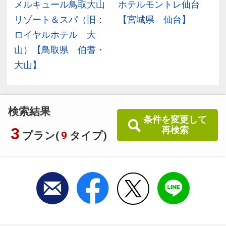
メルキュール鳥取大山
ホテルモントレ仙台
】
リゾート＆スパ（旧：
【宮城県 仙台】
ロイヤルホテル 大
山）【鳥取県 伯耆・
大山】
検索結果
条件を変更して
3
再検索
プラン(
9
タイプ)