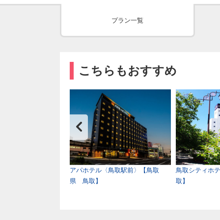
プラン一覧
こちらもおすすめ
ンホテルアネックス
アパホテル〈鳥取駅前〉【鳥取
鳥取シティホ
博多駅】
県 鳥取】
取】