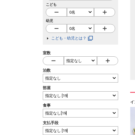
こども
幼児
こども・幼児とは？
室数
泊数
部屋
イ
食事
支払手段