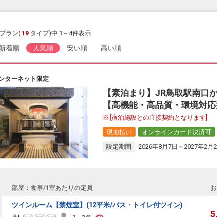
プラン(
19
タイプ)中 1～4件表示
新着順
人気順
安い順
高い順
ンターネット限定
【素泊まり】JR鳥取駅南口か
【高機能・高品質・環境対応
[宿泊施設との直接契約となります]
現地払い
オンラインカード決済可
設定期間
2026年8月7日～2027年2月
部屋：食事/1室あたりの定員
お
ツインルーム【禁煙室】(12平米/バス・トイレ付ツイン)
5