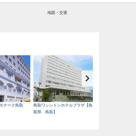
地図・交通
モナーク鳥取
鳥取ワシントンホテルプラザ【鳥
天然温泉 境港 夕
取県 鳥取】
宿 野乃【鳥取県 