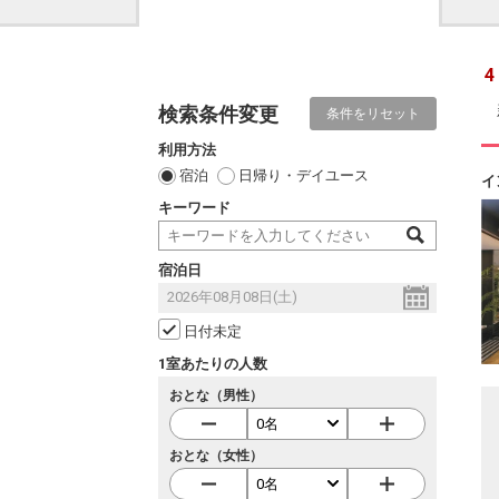
4
検索条件変更
条件をリセット
利用方法
宿泊
日帰り・デイユース
イ
キーワード
宿泊日
日付未定
1室あたりの人数
おとな（男性）
おとな（女性）