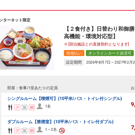
ンターネット限定
【２食付き】日替わり和御膳
高機能・環境対応型】
[宿泊施設との直接契約となります]
現地払い
オンラインカード決済可
設定期間
2026年8月7日～2027年2月
部屋：食事/1室あたりの定員
お
シングルルーム【喫煙可】(10平米/バス・トイレ付シングル)
9
1名
ダブルルーム【禁煙室】(10平米/バス・トイレ付ダブル)
7
1～2名