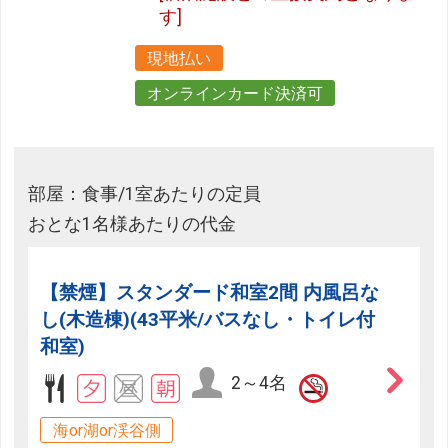
す]
現地払い
オンラインカード決済可
部屋：食事/1室あたりの定員
おとな1名様あたりの代金
【禁煙】スタンダード和室2間 内風呂な
し(木造棟)(43平米/バスなし・トイレ付
和室)
2～4名
海or湖or渓谷側