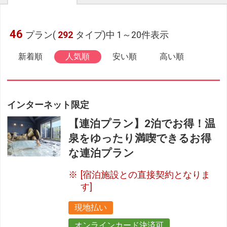
46
プラン(
292
タイプ)中 1～20件表示
新着順
人気順
安い順
高い順
インターネット限定
【連泊プラン】2泊でお得！温
泉をゆったり満喫できるお得
な連泊プラン
[宿泊施設との直接契約となりま
す]
現地払い
オンラインカード決済可