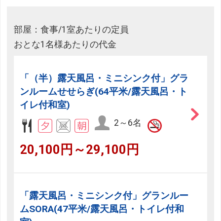
部屋：食事/1室あたりの定員
おとな1名様あたりの代金
「（半）露天風呂・ミニシンク付」グラ
ンルームせせらぎ(64平米/露天風呂・ト
イレ付和室)
2～6名
20,100円～29,100円
フリーセレクション・クーポンコードのご利用につ
いて
フリーセレクションをご利用いただけない商品
「露天風呂・ミニシンク付」グランルー
JR回数券類、ギフト券、外国通貨、直接契約型宿泊プラン、土
ムSORA(47平米/露天風呂・トイレ付和
産品、旅行積立商品、当社が指定した商品が利用できません。