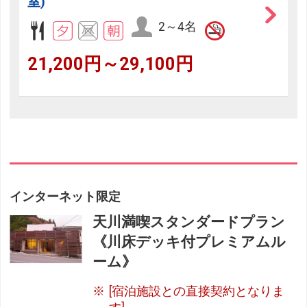
室)
フリーセレクション・クーポンコードをご利用いただけな
2～4名
い商品
旅館・ホテルなど宿泊施設での現地支払いにはご利用いただけま
21,200円～29,100円
せん。
閉じる
インターネット限定
天川満喫スタンダードプラン
《川床デッキ付プレミアムル
ーム》
[宿泊施設との直接契約となりま