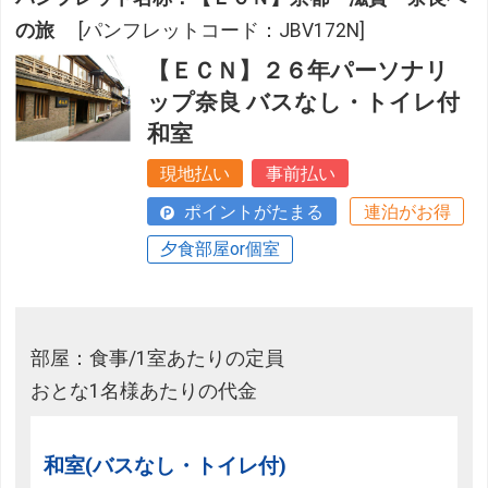
の旅
[パンフレットコード：JBV172N]
【ＥＣＮ】２６年パーソナリ
ップ奈良 バスなし・トイレ付
和室
現地払い
事前払い
ポイントがたまる
連泊がお得
夕食部屋or個室
部屋：食事/1室あたりの定員
おとな1名様あたりの代金
和室(バスなし・トイレ付)