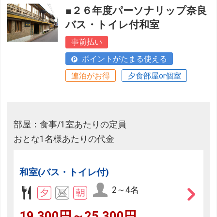
■２６年度パーソナリップ奈良
バス・トイレ付和室
事前払い
ポイントがたまる使える
連泊がお得
夕食部屋or個室
部屋：食事/1室あたりの定員
おとな1名様あたりの代金
和室(バス・トイレ付)
2～4名
19,300円～25,300円