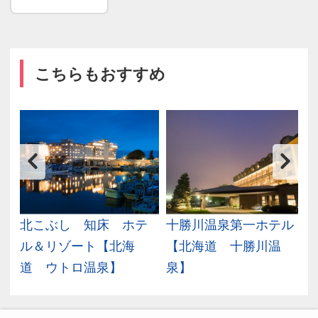
こちらもおすすめ
ル
北こぶし 知床 ホテ
十勝川温泉第一ホテル
ル＆リゾート【北海
【北海道 十勝川温
道 ウトロ温泉】
泉】