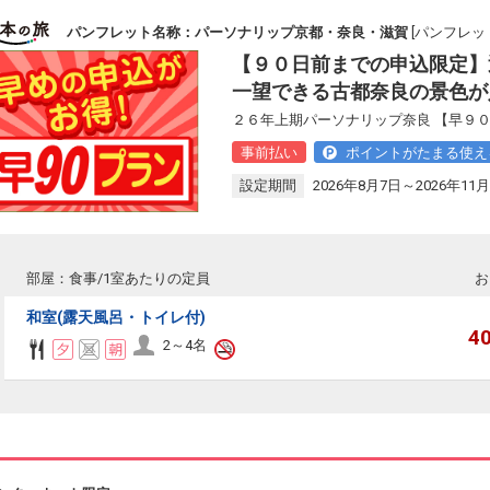
パンフレット名称：パーソナリップ京都・奈良・滋賀
[パンフレット
【９０日前までの申込限定】
一望できる古都奈良の景色が
２６年上期パーソナリップ奈良 【早９０
事前払い
ポイントがたまる使え
設定期間
2026年8月7日～2026年11月
部屋：食事/1室あたりの定員
お
和室(露天風呂・トイレ付)
4
2～4名