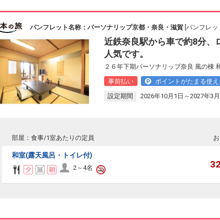
パンフレット名称：パーソナリップ京都・奈良・滋賀
[パンフレット
近鉄奈良駅から車で約8分、
人気です。
２６年下期パーソナリップ奈良 風の棟 和
事前払い
ポイントがたまる使え
設定期間
2026年10月1日～2027年3月
部屋：食事/1室あたりの定員
お
和室(露天風呂・トイレ付)
3
2～4名