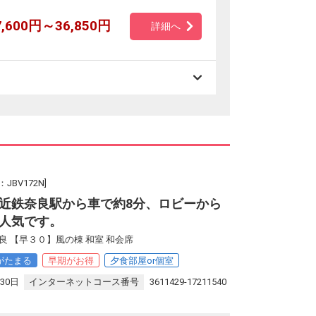
7,600円～36,850円
詳細へ
BV172N]
近鉄奈良駅から車で約8分、ロビーから
人気です。
 【早３０】風の棟 和室 和会席
がたまる
早期がお得
夕食部屋or個室
30日
インターネットコース番号
3611429-17211540