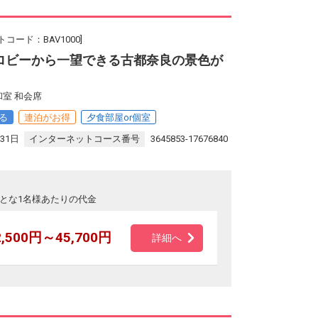
コード：BAV1000]
ロビーから一望できる古都奈良の景色が
室 和会席
る
連泊がお得
夕食部屋or個室
31日
インターネットコース番号
3645853-17676840
とな1名様あたりの代金
2,500円～45,700円
詳細へ