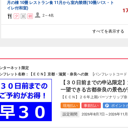
月の棟 10畳 レストラン食 11月から室内禁煙(10畳/バス・ト
イレ付和室)
1
2～4名
すべてを表示する
ンターネット限定
ンフレット名称：【ＥＣＮ】京都・滋賀・奈良への旅
[パンフレットコード：J
【３０日前までの申込限定】
一望できる古都奈良の景色が
【ＥＣＮ】２６年上期パーソナリップ奈良
現地払い
事前払い
ポイント
設定期間
2026年8月7日～2026年11月