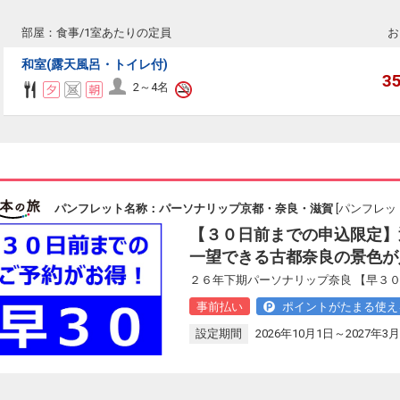
部屋：食事/1室あたりの定員
お
和室(露天風呂・トイレ付)
3
2～4名
パンフレット名称：パーソナリップ京都・奈良・滋賀
[パンフレット
【３０日前までの申込限定】
一望できる古都奈良の景色が
２６年下期パーソナリップ奈良 【早３０
事前払い
ポイントがたまる使え
設定期間
2026年10月1日～2027年3月