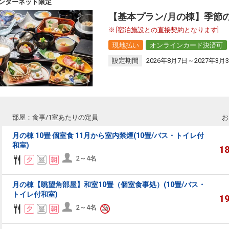
ンターネット限定
【基本プラン/月の棟】季節
[宿泊施設との直接契約となります]
現地払い
オンラインカード決済可
設定期間
2026年8月7日～2027年3月
部屋：食事/1室あたりの定員
お
月の棟 10畳 個室食 11月から室内禁煙(10畳/バス・トイレ付
和室)
1
2～4名
月の棟【眺望角部屋】和室10畳（個室食事処）(10畳/バス・
トイレ付和室)
1
2～4名