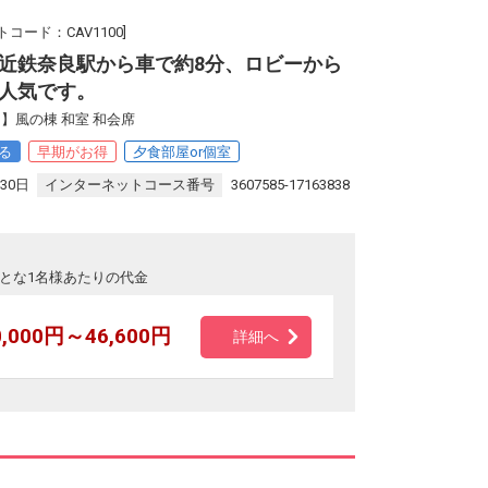
コード：CAV1100]
近鉄奈良駅から車で約8分、ロビーから
人気です。
】風の棟 和室 和会席
る
早期がお得
夕食部屋or個室
30日
インターネットコース番号
3607585-17163838
とな1名様あたりの代金
0,000円～46,600円
詳細へ