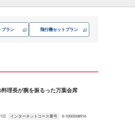
トプラン
飛行機
セットプラン
の料理長が腕を振るった万葉会席
31日
インターネットコース番号
0-1000368916