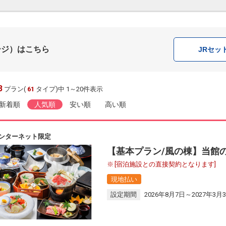
ージ）はこちら
JR
セッ
3
プラン(
61
タイプ)中 1～20件表示
新着順
人気順
安い順
高い順
ンターネット限定
【基本プラン/風の棟】当館
[宿泊施設との直接契約となります]
現地払い
設定期間
2026年8月7日～2027年3月