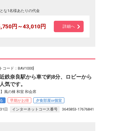
とな1名様あたりの代金
5,750円～43,010円
詳細へ
コード：BAV1000]
近鉄奈良駅から車で約8分、ロビーから
人気です。
】風の棟 和室 和会席
る
早期がお得
夕食部屋or個室
31日
インターネットコース番号
3645853-17676841