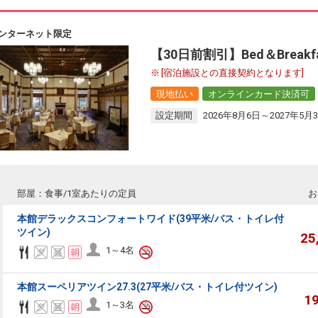
ンターネット限定
【30日前割引】Bed＆Break
[宿泊施設との直接契約となります]
現地払い
オンラインカード決済可
設定期間
2026年8月6日～2027年5月
部屋：食事/1室あたりの定員
お
本館デラックスコンフォートワイド(39平米/バス・トイレ付
ツイン)
25
1～4名
本館スーペリアツイン27.3(27平米/バス・トイレ付ツイン)
1
1～3名