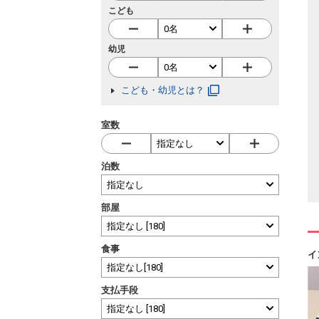
こども
幼児
こども・幼児とは？
室数
泊数
部屋
食事
イ
支払手段