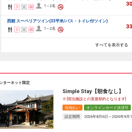
3
1～2名
西館 スーペリアツイン(33平米/バス・トイレ付ツイン)
3
1～2名
すべてを表示する
ンターネット限定
Simple Stay【朝食なし】
[宿泊施設との直接契約となります]
現地払い
オンラインカード決済可
設定期間
2026年8月6日～2026年9月