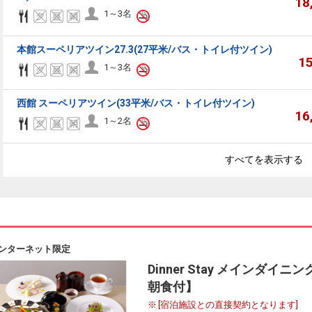
18
1～3名
本館スーペリアツイン27.3(27平米/バス・トイレ付ツイン)
1
1～3名
西館 スーペリアツイン(33平米/バス・トイレ付ツイン)
16
1～2名
すべてを表示する
ンターネット限定
Dinner Stay メイン
朝食付】
[宿泊施設との直接契約となります]