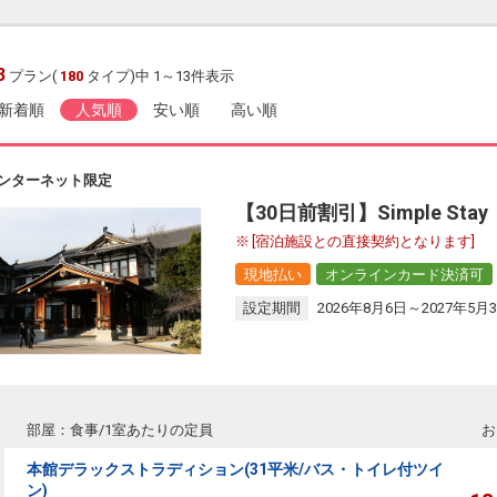
3
プラン(
180
タイプ)中 1～13件表示
新着順
人気順
安い順
高い順
ンターネット限定
【30日前割引】Simple St
[宿泊施設との直接契約となります]
現地払い
オンラインカード決済可
設定期間
2026年8月6日～2027年5月
部屋：食事/1室あたりの定員
お
本館デラックストラディション(31平米/バス・トイレ付ツイ
ン)