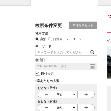
1
検索条件変更
条件をリセット
利用方法
宿泊
日帰り・デイユース
イ
キーワード
宿泊日
日付未定
1室あたりの人数
おとな（男性）
おとな（女性）