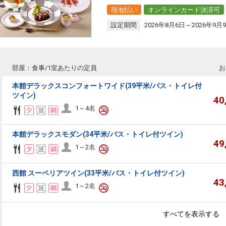
現地払い
オンラインカード決済可
設定期間
2026年8月6日～2026年9月
部屋：食事/1室あたりの定員
お
本館デラックスコンフォートワイド(39平米/バス・トイレ付
ツイン)
40
1～4名
本館デラックスモダン(34平米/バス・トイレ付ツイン)
49
1～2名
西館 スーペリアツイン(33平米/バス・トイレ付ツイン)
43
1～2名
すべてを表示する