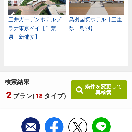
三井ガーデンホテルプ
鳥羽国際ホテル【三重
ラナ東京ベイ【千葉
県 鳥羽】
県 新浦安】
検索結果
条件を変更して
2
再検索
プラン(
18
タイプ)