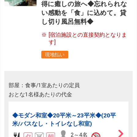
得に癒しの旅へ◆忘れられな
い感動を「食」に込めて。貸
し切り風呂無料◆
[宿泊施設との直接契約となりま
す]
現地払い
部屋：食事/1室あたりの定員
おとな1名様あたりの代金
◆モダン和室◆20平米～23平米◆(20平
米/バスなし・トイレなし和室)
2～4名