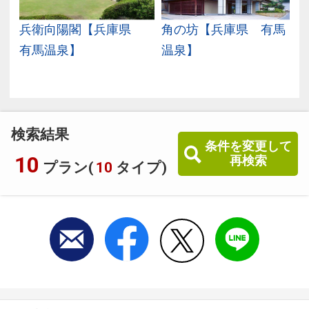
の
兵衛向陽閣【兵庫県
角の坊【兵庫県 有馬
温
有馬温泉】
温泉】
検索結果
条件を変更して
10
再検索
プラン(
10
タイプ)