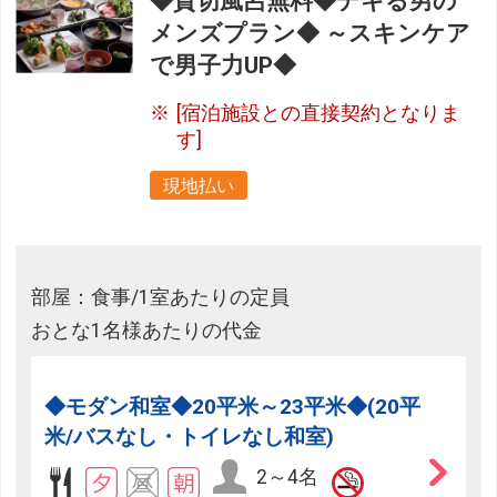
◆貸切風呂無料◆デキる男の
メンズプラン◆ ～スキンケア
で男子力UP◆
[宿泊施設との直接契約となりま
す]
現地払い
部屋：食事/1室あたりの定員
おとな1名様あたりの代金
◆モダン和室◆20平米～23平米◆(20平
米/バスなし・トイレなし和室)
2～4名