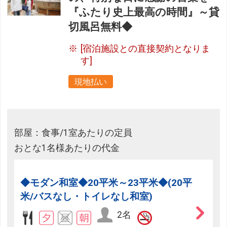
『ふたり史上最高の時間』～貸
切風呂無料◆
[宿泊施設との直接契約となりま
す]
現地払い
部屋：食事/1室あたりの定員
おとな1名様あたりの代金
◆モダン和室◆20平米～23平米◆(20平
米/バスなし・トイレなし和室)
2名