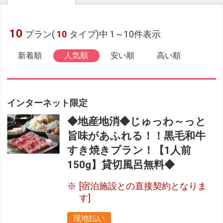
10
プラン(
10
タイプ)中 1～10件表示
新着順
人気順
安い順
高い順
インターネット限定
◆地産地消◆じゅっわ～っと
旨味があふれる！！黒毛和牛
すき焼きプラン！【1人前
150g】貸切風呂無料◆
[宿泊施設との直接契約となりま
す]
現地払い