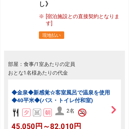
し》
[宿泊施設との直接契約となりま
す]
現地払い
部屋：食事/1室あたりの定員
おとな1名様あたりの代金
◆金泉◆新感覚☆客室風呂で温泉を使用
◆40平米◆(バス・トイレ付和室)
2名
45,050円～82,010円