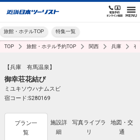
旅館・ホテルTOP
特集一覧
TOP
旅館・ホテル予約TOP
関西
兵庫
有
【兵庫 有馬温泉】
御幸荘花結び
ミユキソウハナムスビ
宿コード:S280169
施設詳
写真ライブラ
地図・交
プラン一
細
リ
通
覧