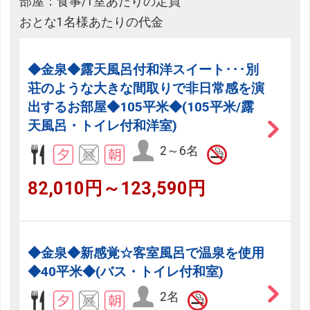
部屋：食事/1室あたりの定員
おとな1名様あたりの代金
◆金泉◆露天風呂付和洋スイート･･･別
荘のような大きな間取りで非日常感を演
出するお部屋◆105平米◆(105平米/露
天風呂・トイレ付和洋室)
2～6名
82,010円～123,590円
◆金泉◆新感覚☆客室風呂で温泉を使用
◆40平米◆(バス・トイレ付和室)
2名