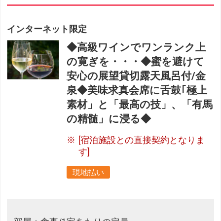
インターネット限定
◆高級ワインでワンランク上
の寛ぎを・・・◆蜜を避けて
安心の展望貸切露天風呂付/金
泉◆美味求真会席に舌鼓｢極上
素材」と「最高の技」、「有馬
の精髄」に浸る◆
[宿泊施設との直接契約となりま
す]
現地払い