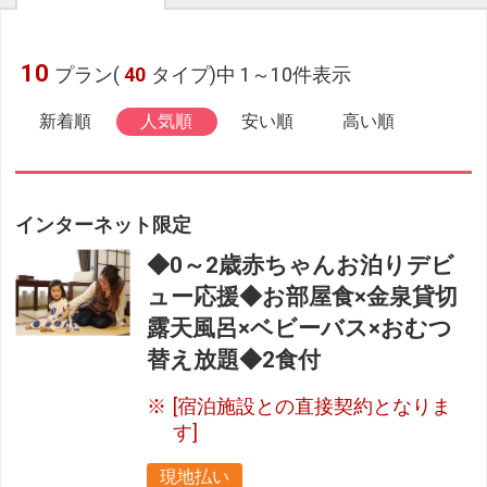
10
プラン(
40
タイプ)中 1～10件表示
新着順
人気順
安い順
高い順
インターネット限定
◆0～2歳赤ちゃんお泊りデビ
ュー応援◆お部屋食×金泉貸切
露天風呂×ベビーバス×おむつ
替え放題◆2食付
[宿泊施設との直接契約となりま
す]
現地払い