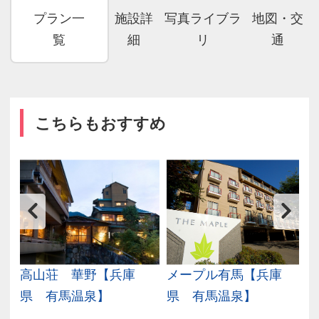
プラン一
施設詳
写真ライブラ
地図・交
覧
細
リ
通
こちらもおすすめ
兵
高山荘 華野【兵庫
メープル有馬【兵庫
県 有馬温泉】
県 有馬温泉】