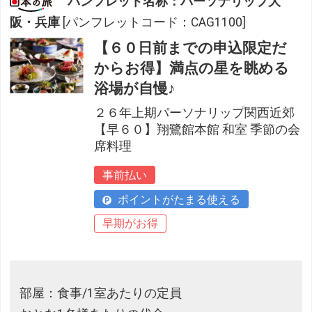
パンフレット名称：パーソナリップ大
阪・兵庫
[パンフレットコード：CAG1100]
【６０日前までの申込限定だ
からお得】満点の星を眺める
浴場が自慢♪
２６年上期パーソナリップ関西近郊
【早６０】翔鷺館本館 和室 季節の会
席料理
事前払い
ポイントがたまる使える
早期がお得
部屋：食事/1室あたりの定員