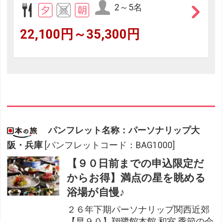
2～5名
22,100円～35,300円
パンフレット名称：パーソナリップ大
阪・兵庫
[パンフレットコード：BAG1000]
【９０日前までの申込限定だ
からお得】満点の星を眺める
浴場が自慢♪
２６年下期パーソナリップ関西近郊
【早９０】翔鷺館本館 和室 季節の会