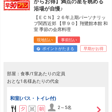
からお得】満点の星を眺める
浴場が自慢♪
【ＥＣＮ】２６年上期パーソナリッ
プ関西近郊 【早９０】翔鷺館本館 和
室 季節の会席料理
現地払い
事前払い
ポイントがたまる
早期がお得
部屋：食事/1室あたりの定員
おとな1名様あたりの代金
和室(バス・トイレ付)
2～5名