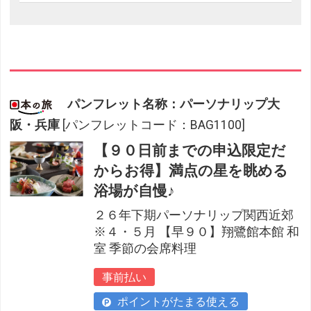
パンフレット名称：パーソナリップ大
阪・兵庫
[パンフレットコード：BAG1100]
【９０日前までの申込限定だ
からお得】満点の星を眺める
浴場が自慢♪
２６年下期パーソナリップ関西近郊
※４・５月 【早９０】翔鷺館本館 和
室 季節の会席料理
事前払い
ポイントがたまる使える