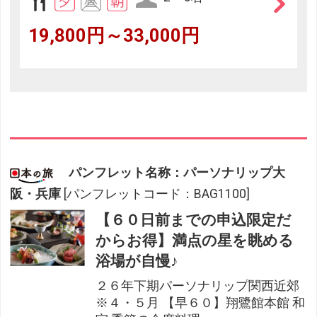
19,800円～33,000円
パンフレット名称：パーソナリップ大
阪・兵庫
[パンフレットコード：BAG1100]
【６０日前までの申込限定だ
からお得】満点の星を眺める
浴場が自慢♪
２６年下期パーソナリップ関西近郊
※４・５月 【早６０】翔鷺館本館 和