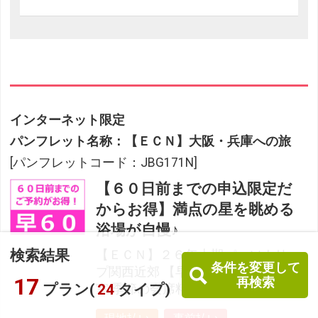
インターネット限定
パンフレット名称：【ＥＣＮ】大阪・兵庫への旅
[パンフレットコード：JBG171N]
【６０日前までの申込限定だ
からお得】満点の星を眺める
浴場が自慢♪
検索結果
【ＥＣＮ】２６年上期パーソナリッ
条件を変更して
プ関西近郊 【早６０】翔鷺館本館 和
17
再検索
プラン(
24
タイプ)
室 季節の会席料理