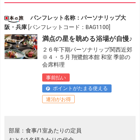
パンフレット名称：パーソナリップ大
阪・兵庫
[パンフレットコード：BAG1100]
満点の星を眺める浴場が自慢♪
２６年下期パーソナリップ関西近郊
※４・５月 翔鷺館本館 和室 季節の
会席料理
事前払い
ポイントがたまる使える
連泊がお得
部屋：食事/1室あたりの定員