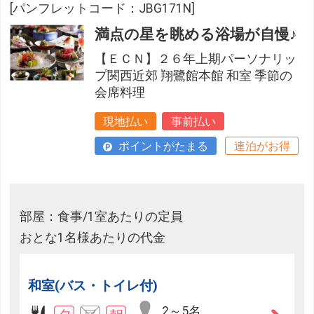
[パンフレットコード：JBG171N]
満点の星を眺める浴場が自慢♪
【ＥＣＮ】２６年上期パーソナリッ
プ関西近郊 翔鷺館本館 和室 季節の
会席料理
現地払い
事前払い
ポイントがたまる
連泊がお得
部屋：食事/1室あたりの定員
おとな1名様あたりの代金
和室(バス・トイレ付)
2～5名