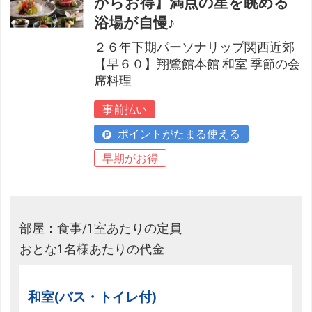
からお得】満点の星を眺める
浴場が自慢♪
２６年下期パーソナリップ関西近郊
【早６０】翔鷺館本館 和室 季節の会
席料理
事前払い
ポイントがたまる使える
早期がお得
部屋：食事/1室あたりの定員
おとな1名様あたりの代金
和室(バス・トイレ付)