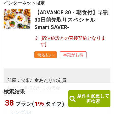
インターネット限定
【ADVANCE 30・朝食付】早割
30日前先取りスペシャル-
Smart SAVER-
[宿泊施設との直接契約となりま
す]
現地払い
早期がお得
部屋：食事/1室あたりの定員
おとな1名様あたりの代金
検索結果
条件を変更して
38
再検索
プラン(
195
タイプ)
ニッコールーム(15平米/バス・トイレ付
シングル)