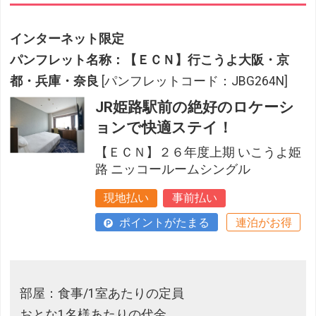
インターネット限定
パンフレット名称：【ＥＣＮ】行こうよ大阪・京
都・兵庫・奈良
[パンフレットコード：JBG264N]
JR姫路駅前の絶好のロケーシ
ョンで快適ステイ！
【ＥＣＮ】２６年度上期 いこうよ姫
路 ニッコールームシングル
現地払い
事前払い
ポイントがたまる
連泊がお得
部屋：食事/1室あたりの定員
おとな1名様あたりの代金