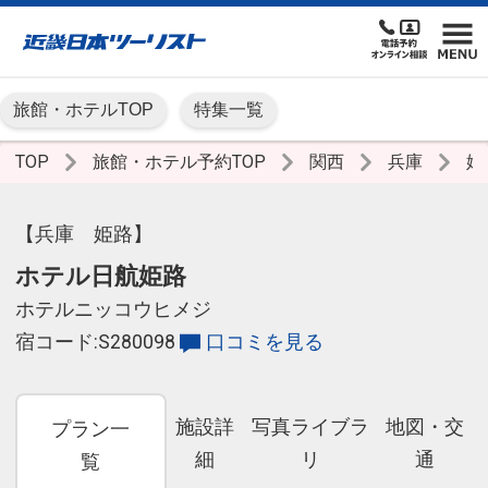
旅館・ホテルTOP
特集一覧
TOP
旅館・ホテル予約TOP
関西
兵庫
姫
【兵庫 姫路】
ホテル日航姫路
ホテルニッコウヒメジ
宿コード:S280098
口コミを見る
施設詳
写真ライブラ
地図・交
プラン一
細
リ
通
覧