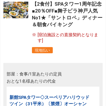
【2食付】SPAタワー1周年記念
■20％OFF■舞子ビラ神戸人気
No1★「サントロペ」ディナー
＆朝食バイキング
[宿泊施設との直接契約となりま
す]
現地払い
部屋：食事/1室あたりの定員
おとな1名様あたりの代金
新館SPAタワー◇スーペリアハリウッド
ツイン（31平米）〔禁煙〕オーシャン