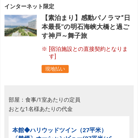
インターネット限定
【素泊まり】感動パノラマ“日
本最長”の明石海峡大橋と過ご
す神戸～舞子旅
[宿泊施設との直接契約となりま
す]
現地払い
部屋：食事/1室あたりの定員
おとな1名様あたりの代金
本館◆ハリウッドツイン（27平米）