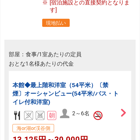
[宿泊施設との直接契約となりま
す]
現地払い
部屋：食事/1室あたりの定員
おとな1名様あたりの代金
本館◆最上階和洋室（54平米）〔禁
煙〕オーシャンビュー(54平米/バス・ト
イレ付和洋室)
2～6名
海or湖or渓谷側
13,125円～30,000円