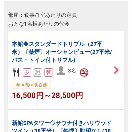
部屋：食事/1室あたりの定員
おとな1名様あたりの代金
本館◆スタンダードトリプル（27平
米）〔禁煙〕オーシャンビュー(27平米/
バス・トイレ付トリプル)
3名
海or湖or渓谷側
16,500円～28,500円
新館SPAタワー◇サウナ付きハリウッド
ツイン（38平米）〔禁煙〕眺望なし(38