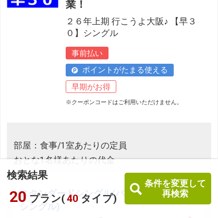
業！
２６年上期 行こうよ大阪♪ 【早３
０】シングル
事前払い
ポイントがたまる使える
早期がお得
※クーポンコードはご利用いただけません。
部屋：食事/1室あたりの定員
おとな1名様あたりの代金
検索結果
条件を変更して
20
スタンダードシングル(バス・トイレ付
再検索
プラン(
40
タイプ)
シングル)