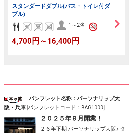
スタンダードダブル(バス・トイレ付ダ
ブル)
1～2名
4,700円～16,400円
フリーセレクション・クーポンコードのご利用につ
いて
パンフレット名称：パーソナリップ大
阪・兵庫
[パンフレットコード：BAG1000]
フリーセレクションをご利用いただけない商品
２０２５年９月開業！
JR回数券類、ギフト券、外国通貨、直接契約型宿泊プラン、土
産品、旅行積立商品、当社が指定した商品が利用できません。
２６年下期 パーソナリップ大阪♪ ダ