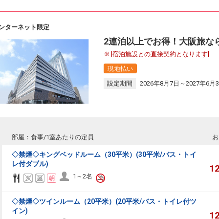
ンターネット限定
2連泊以上でお得！大阪旅な
[宿泊施設との直接契約となります]
現地払い
設定期間
2026年8月7日～2027年6月
部屋：食事/1室あたりの定員
お
◇禁煙◇キングベッドルーム（30平米）(30平米/バス・トイ
レ付ダブル)
1
1～2名
◇禁煙◇ツインルーム（20平米）(20平米/バス・トイレ付ツ
イン)
1