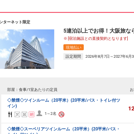
ンターネット限定
5連泊以上でお得！大阪旅な
[宿泊施設との直接契約となります]
現地払い
設定期間
2026年8月7日～2027年6月
部屋：食事/1室あたりの定員
お
◇禁煙◇ツインルーム（20平米）(20平米/バス・トイレ付ツ
イン)
1
1～2名
◇禁煙◇スーペリアツインルーム（20平米）(20平米/バス・