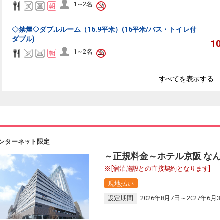
1～2名
◇禁煙◇ダブルルーム（16.9平米）(16平米/バス・トイレ付
ダブル)
1
1～2名
すべてを表示する
ンターネット限定
～正規料金～ホテル京阪 なん
[宿泊施設との直接契約となります]
現地払い
設定期間
2026年8月7日～2027年6月