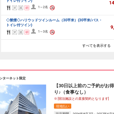
トイレ付ツイン)
1
1～2名
◇禁煙◇ハリウッドツインルーム（30平米）(30平米/バス・
トイレ付ツイン)
9
1～3名
すべてを表示する
ンターネット限定
【30日以上前のご予約がお
り♪（食事なし）
[宿泊施設との直接契約となります]
現地払い
設定期間
2026年8月7日～2027年6月