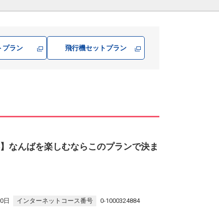
トプラン
飛行機
セットプラン
得】なんばを楽しむならこのプランで決ま
30日
インターネットコース番号
0-1000324884