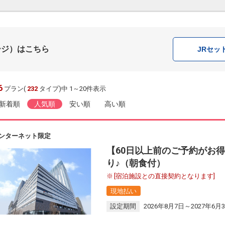
ージ）はこちら
JR
セッ
6
プラン(
232
タイプ)中 1～20件表示
新着順
人気順
安い順
高い順
ンターネット限定
【60日以上前のご予約がお
り♪（朝食付）
[宿泊施設との直接契約となります]
現地払い
設定期間
2026年8月7日～2027年6月