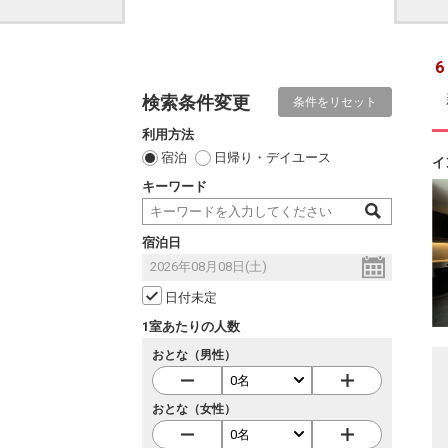
6
検索条件変更
条件をリセット
利用方法
宿泊
日帰り・デイユース
イ
キーワード
宿泊日
日付未定
1室あたりの人数
おとな（男性）
おとな（女性）