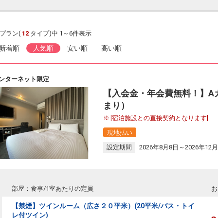
プラン(
12
タイプ)中 1～6件表示
新着順
人気順
安い順
高い順
ンターネット限定
【入会金・年会費無料！】A
まり）
[宿泊施設との直接契約となります]
現地払い
設定期間
2026年8月8日～2026年12月
部屋：食事/1室あたりの定員
お
【禁煙】ツインルーム（広さ２０平米）(20平米/バス・トイ
レ付ツイン)