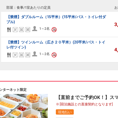
部屋：食事/1室あたりの定員
お
【禁煙】ダブルルーム（15平米）(15平米/バス・トイレ付ダ
ブル)
3
1～2名
【禁煙】ツインルーム（広さ２０平米）(20平米/バス・トイ
レ付ツイン)
4
1～2名
ンターネット限定
【直前までご予約OK！】ス
[宿泊施設との直接契約となります]
現地払い