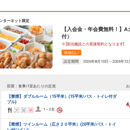
ンターネット限定
【入会金・年会費無料！】A
付）
[宿泊施設との直接契約となります]
現地払い
設定期間
2026年8月10日～2026年12
部屋：食事/1室あたりの定員
お
【禁煙】ダブルルーム（15平米）(15平米/バス・トイレ付ダ
ブル)
4
1～2名
【禁煙】ツインルーム（広さ２０平米）(20平米/バス・トイ
レ付ツイン)