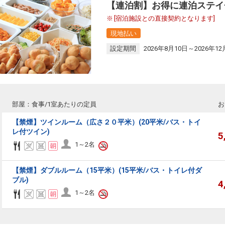
【連泊割】お得に連泊ステイ
[宿泊施設との直接契約となります]
現地払い
設定期間
2026年8月10日～2026年12
部屋：食事/1室あたりの定員
お
【禁煙】ツインルーム（広さ２０平米）(20平米/バス・トイ
レ付ツイン)
5
1～2名
【禁煙】ダブルルーム（15平米）(15平米/バス・トイレ付ダ
ブル)
4
1～2名