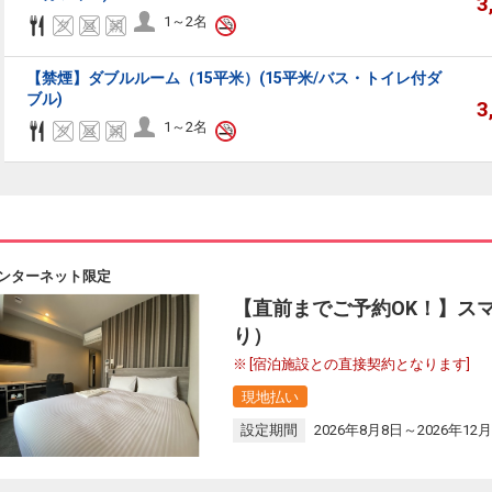
3
1～2名
【禁煙】ダブルルーム（15平米）(15平米/バス・トイレ付ダ
ブル)
3
1～2名
ンターネット限定
【直前までご予約OK！】ス
り）
[宿泊施設との直接契約となります]
現地払い
設定期間
2026年8月8日～2026年12月