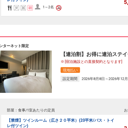
5
1～2名
ンターネット限定
【連泊割】お得に連泊ステイ
[宿泊施設との直接契約となります]
現地払い
設定期間
2026年8月8日～2026年12月
部屋：食事/1室あたりの定員
お
【禁煙】ツインルーム（広さ２０平米）(20平米/バス・トイ
レ付ツイン)