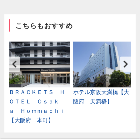
こちらもおすすめ
本
ＢＲＡＣＫＥＴＳ Ｈ
ホテル京阪天満橋【大
）
ＯＴＥＬ Ｏｓａｋ
阪府 天満橋】
ａ Ｈｏｍｍａｃｈｉ
【大阪府 本町】