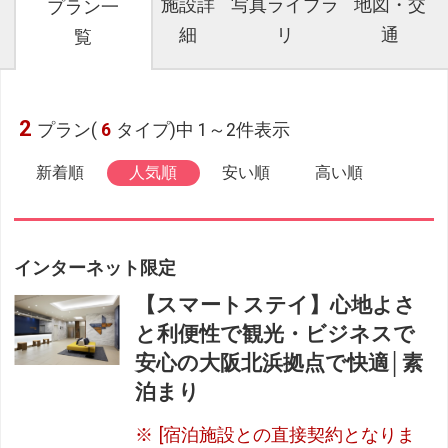
施設詳
写真ライブラ
地図・交
プラン一
細
リ
通
覧
2
プラン(
6
タイプ)中 1～2件表示
新着順
人気順
安い順
高い順
インターネット限定
【スマートステイ】心地よさ
と利便性で観光・ビジネスで
安心の大阪北浜拠点で快適│素
泊まり
[宿泊施設との直接契約となりま