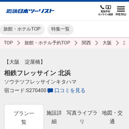
旅館・ホテルTOP
特集一覧
TOP
旅館・ホテル予約TOP
関西
大阪
淀
【大阪 淀屋橋】
相鉄フレッサイン 北浜
ソウテツフレッサインキタハマ
宿コード:S270400
口コミを見る
施設詳
写真ライブラ
地図・交
プラン一
細
リ
通
覧