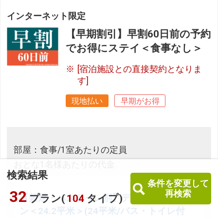
インターネット限定
【早期割引】早割60日前の予約
でお得にステイ＜食事なし＞
[宿泊施設との直接契約となりま
す]
現地払い
早期がお得
部屋：食事/1室あたりの定員
おとな1名様あたりの代金
検索結果
条件を変更して
32
再検索
【禁煙・バストイレ別】デラックスツイ
プラン(
104
タイプ)
ン＜24.2平米＞(24平米/バス・トイレ付