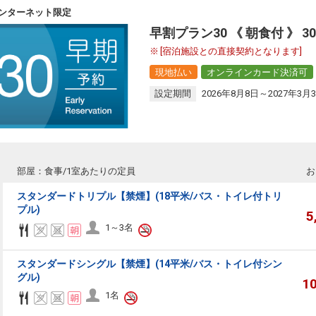
ンターネット限定
早割プラン30 《 朝食付 》
[宿泊施設との直接契約となります]
現地払い
オンラインカード決済可
設定期間
2026年8月8日～2027年3月
部屋：食事/1室あたりの定員
お
スタンダードトリプル【禁煙】(18平米/バス・トイレ付トリ
プル)
5
1～3名
スタンダードシングル【禁煙】(14平米/バス・トイレ付シン
グル)
1
1名