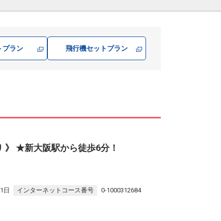
トプラン
飛行機
セットプラン
り 》 ★新大阪駅から徒歩6分！
31日
インターネットコース番号
0-1000312684