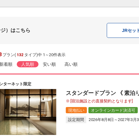
ージ）はこちら
JR
セッ
8
プラン(
132
タイプ)中 1～20件表示
新着順
人気順
安い順
高い順
ンターネット限定
スタンダードプラン 《 素泊
[宿泊施設との直接契約となります]
現地払い
オンラインカード決済可
設定期間
2026年8月8日～2027年3月