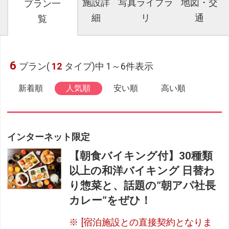
施設詳
写真ライブラ
地図・交
プラン一
細
リ
通
覧
6
プラン(
12
タイプ)中 1～6件表示
新着順
人気順
安い順
高い順
インターネット限定
【朝食バイキング付】30種類
以上の和洋バイキング 日替わ
り惣菜と、話題の”朝アパ社長
カレー”をぜひ！
[宿泊施設との直接契約となりま