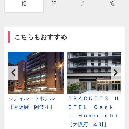
覧
細
リ
通
こちらもおすすめ
本
シティルートホテル
ＢＲＡＣＫＥＴＳ Ｈ
本
【大阪府 阿波座】
ＯＴＥＬ Ｏｓａｋ
ａ Ｈｏｍｍａｃｈｉ
【大阪府 本町】