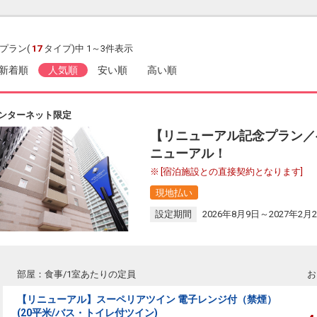
プラン(
17
タイプ)中 1～3件表示
新着順
人気順
安い順
高い順
ンターネット限定
【リニューアル記念プラン／
ニューアル！
[宿泊施設との直接契約となります]
現地払い
設定期間
2026年8月9日～2027年2月
部屋：食事/1室あたりの定員
お
【リニューアル】スーペリアツイン 電子レンジ付（禁煙）
(20平米/バス・トイレ付ツイン)