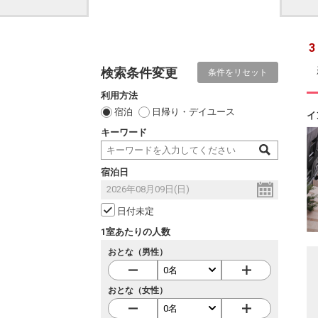
3
検索条件変更
条件をリセット
利用方法
宿泊
日帰り・デイユース
イ
キーワード
宿泊日
日付未定
1室あたりの人数
おとな（男性）
おとな（女性）