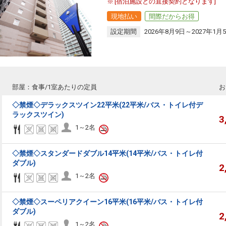
[宿泊施設との直接契約となります]
現地払い
間際だからお得
設定期間
2026年8月9日～2027年1月
部屋：食事/1室あたりの定員
お
◇禁煙◇デラックスツイン22平米(22平米/バス・トイレ付デ
ラックスツイン)
3
1～2名
◇禁煙◇スタンダードダブル14平米(14平米/バス・トイレ付
ダブル)
2
1～2名
◇禁煙◇スーペリアクイーン16平米(16平米/バス・トイレ付
ダブル)
2
1～2名