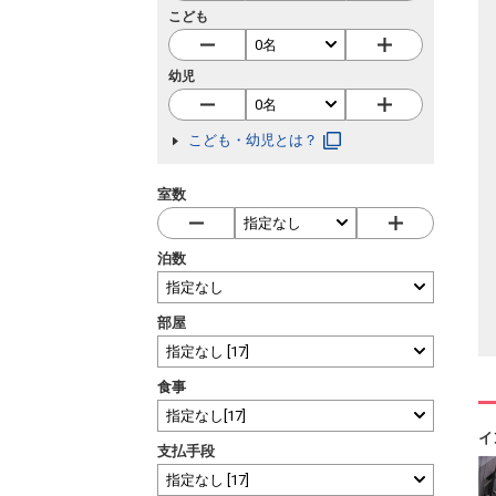
こども
幼児
こども・幼児とは？
室数
泊数
部屋
食事
イ
支払手段