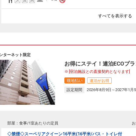
すべてを表示する
ンターネット限定
お得にステイ！連泊ECOプ
[宿泊施設との直接契約となります]
現地払い
連泊がお得
設定期間
2026年8月9日～2027年1月
部屋：食事/1室あたりの定員
お
◇禁煙◇スーペリアクイーン16平米(16平米/バス・トイレ付