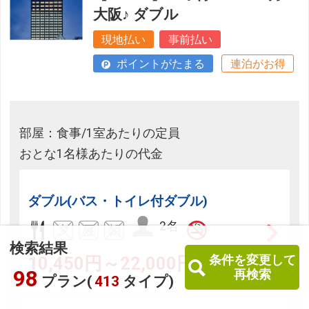
大阪♪ ダブル
現地払い
事前払い
ポイントがたまる
連泊がお得
部屋：食事/1室あたりの定員
おとな1名様あたりの代金
ダブル(バス・トイレ付ダブル)
2名
検索結果
条件を変更して
10,450円～22,000円
98
再検索
プラン(
413
タイプ)