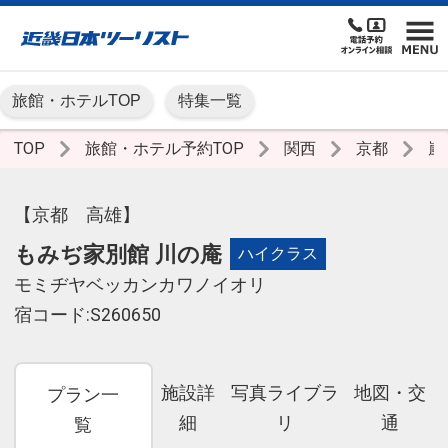
旅館・ホテルTOP
特集一覧
TOP
旅館・ホテル予約TOP
関西
京都
嵐
【京都 高雄】
もみぢ家別館 川の庵
ハイクラス
モミヂヤベッカンカワノイオリ
宿コード:S260650
施設詳
写真ライブラ
地図・交
プラン一
細
リ
通
覧