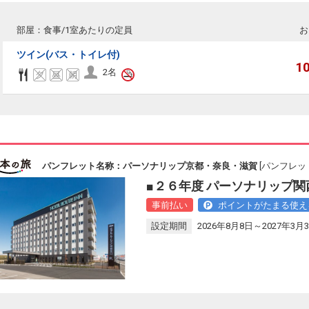
部屋：食事/1室あたりの定員
お
ツイン(バス・トイレ付)
1
2名
パンフレット名称：パーソナリップ京都・奈良・滋賀
[パンフレット
■２６年度 パーソナリップ関
事前払い
ポイントがたまる使え
設定期間
2026年8月8日～2027年3月