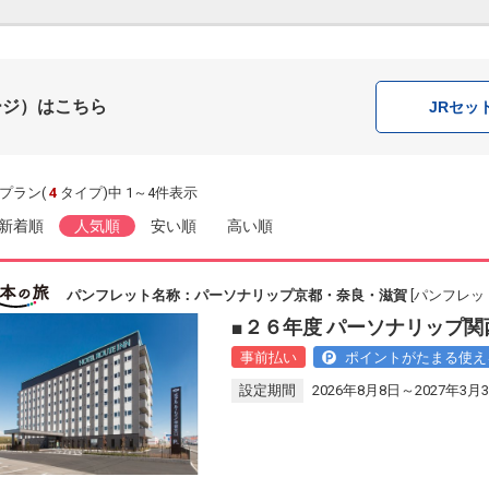
ージ）はこちら
JR
セッ
プラン(
4
タイプ)中 1～4件表示
新着順
人気順
安い順
高い順
パンフレット名称：パーソナリップ京都・奈良・滋賀
[パンフレット
■２６年度 パーソナリップ関
事前払い
ポイントがたまる使え
設定期間
2026年8月8日～2027年3月