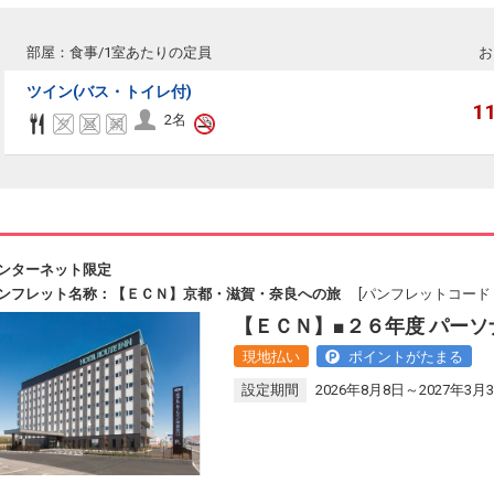
部屋：食事/1室あたりの定員
お
ツイン(バス・トイレ付)
1
2名
ンターネット限定
ンフレット名称：【ＥＣＮ】京都・滋賀・奈良への旅
[パンフレットコード：J
【ＥＣＮ】■２６年度 パーソ
現地払い
ポイントがたまる
設定期間
2026年8月8日～2027年3月