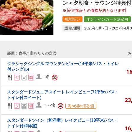
ン＜夕朝食・ラウンジ特典付
[宿泊施設との直接契約となります]
現地払い
オンラインカード決済可
設定期間
2026年8月7日～2027年4月
部屋：食事/1室あたりの定員
お
クラシックシングル マウンテンビュー(14平米/バス・トイレ
付シングル)
1
1名
スタンダードジュニアスイート レイクビュー(72平米/バス・
トイレ付スイート)
23
1～2名
海or湖or渓谷側
スタンダードツイン（和洋室）レイクビュー(38平米/バス・
トイレ付和洋室)
16