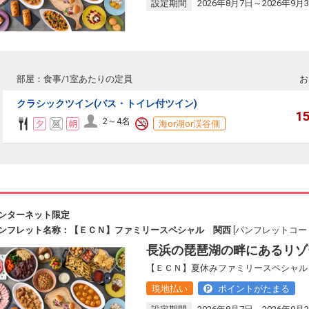
設定期間
2026年8月7日～2026年9月
部屋：食事/1室あたりの定員
お
クラシックツイン(バス・トイレ付ツイン)
1
2～4名
海or湖or渓谷側
ンターネット限定
ンフレット名称：【ＥＣＮ】ファミリースペシャル 関西
[パンフレットコード：
長浜の琵琶湖の畔にあるリゾ
【ＥＣＮ】夏休みファミリースペシャル 
現地払い
ポイントがたまる