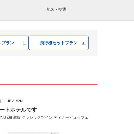
地図・交通
トプラン
飛行機
セットプラン
JBV152N]
ートホテルです
びわ湖 滋賀 クラシックツイン ディナービュッフェ