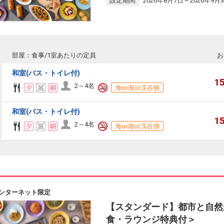
設定期間
2026年8月7日～2026年9月
部屋：食事/1室あたりの定員
お
和室(バス・トイレ付)
1
2～4名
海or湖or渓谷側
和室(バス・トイレ付)
1
2～4名
海or湖or渓谷側
ンターネット限定
【スタンダード】都市と自然
食・ラウンジ特典付＞