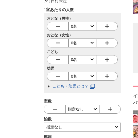
日付未定
1室あたりの人数
おとな（男性）
おとな（女性）
こども
幼児
こども・幼児とは？
イ
室数
パ
泊数
部屋