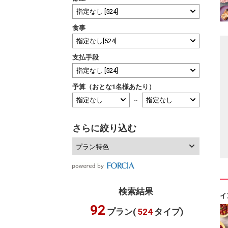
食事
支払手段
予算（おとな1名様あたり）
～
さらに絞り込む
プラン特色
検索結果
イ
92
プラン(
524
タイプ)