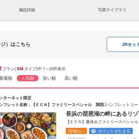
施設詳細
写真ライブラリ
ージ）はこちら
JR
セッ
2
プラン(
524
タイプ)中 1～20件表示
新着順
人気順
安い順
高い順
ンターネット限定
ンフレット名称：【ＥＣＮ】ファミリースペシャル 関西
[パンフレットコード：
長浜の琵琶湖の畔にあるリゾ
【ＥＣＮ】夏休みファミリースペシャル 
現地払い
ポイントがたまる