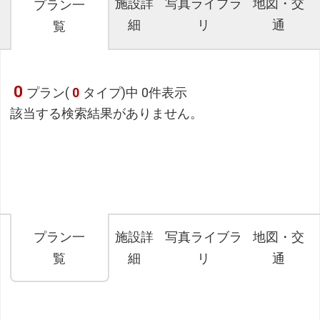
施設詳
写真ライブラ
地図・交
プラン一
細
リ
通
覧
0
プラン(
0
タイプ)中 0件表示
該当する検索結果がありません。
フリーセレクション・クーポンコードのご利用につ
いて
フリーセレクションをご利用いただけない商品
プラン一
施設詳
写真ライブラ
地図・交
JR回数券類、ギフト券、外国通貨、直接契約型宿泊プラン、土
覧
細
リ
通
産品、旅行積立商品、当社が指定した商品が利用できません。
フリーセレクション・クーポンコードをご利用いただけな