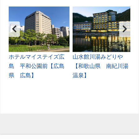
いて
フリーセレクションをご利用いただけない商品
JR回数券類、ギフト券、外国通貨、直接契約型宿泊プラン、土
産品、旅行積立商品、当社が指定した商品が利用できません。
フリーセレクション・クーポンコードをご利用いただけな
い商品
ス
ホテルマイステイズ広
山水館川湯みどりや
旅館・ホテルなど宿泊施設での現地支払いにはご利用いただけま
紀
島 平和公園前【広島
【和歌山県 南紀川湯
せん。
県 広島】
温泉】
閉じる