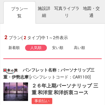
施設詳
写真ライブラ
地図・交
プラン一
細
リ
通
覧
2
プラン(
2
タイプ)中 1～2件表示
新着順
人気順
安い順
高い順
パンフレット名称：パーソナリップ三
重・伊勢志摩
[パンフレットコード：CAR1100]
２６年上期パーソナリップ 三
重 和洋室 和洋折衷コース
事前払い