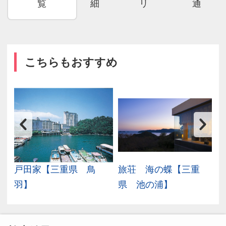
覧
細
リ
通
こちらもおすすめ
ル
戸田家【三重県 鳥
旅荘 海の蝶【三重
羽】
県 池の浦】