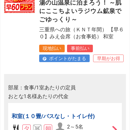
湯の山温泉に泊まろう！ ～肌
にここちよいラジウム鉱泉で
ごゆっくり～
三重県への旅（ＫＮＴ年間） 【早６
０】みえ会席（お食事処） 和室
現地払い
事前払い
ポイントがたまる
早期がお得
部屋：食事/1室あたりの定員
おとな1名様あたりの代金
和室(１０畳/バスなし・トイレ付)
2～5名