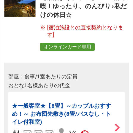
喫！ゆったり、のんびり♪私だ
けの休日☆
[宿泊施設との直接契約となりま
す]
オンラインカード専用
部屋：食事/1室あたりの定員
おとな1名様あたりの代金
★一般客室★【8畳】～カップルおすす
め！～ お布団先敷き(8畳/バスなし・ト
イレ付和室)
2名