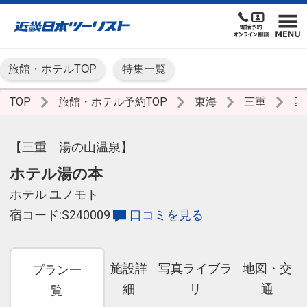
旅館・ホテルTOP
特集一覧
TOP
旅館・ホテル予約TOP
東海
三重
四
【三重 湯の山温泉】
ホテル湯の本
ホテル ユノモト
宿コード:S240009
口コミを見る
施設詳
写真ライブラ
地図・交
プラン一
細
リ
通
覧