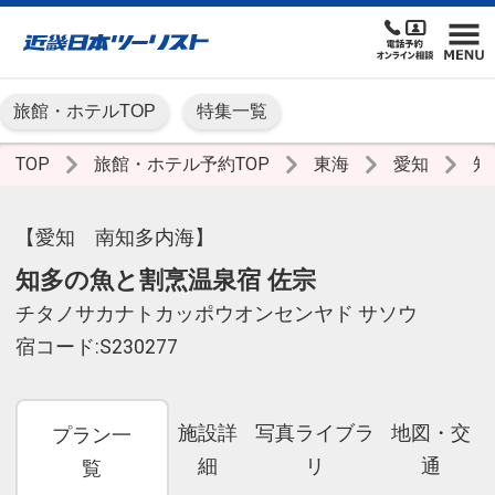
旅館・ホテルTOP
特集一覧
TOP
旅館・ホテル予約TOP
東海
愛知
知
【愛知 南知多内海】
知多の魚と割烹温泉宿 佐宗
チタノサカナトカッポウオンセンヤド サソウ
宿コード:S230277
施設詳
写真ライブラ
地図・交
プラン一
細
リ
通
覧