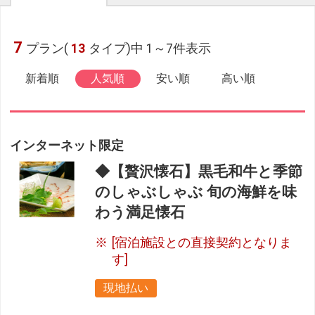
7
プラン(
13
タイプ)中 1～7件表示
新着順
人気順
安い順
高い順
インターネット限定
◆【贅沢懐石】黒毛和牛と季節
のしゃぶしゃぶ 旬の海鮮を味
わう満足懐石
[宿泊施設との直接契約となりま
す]
現地払い