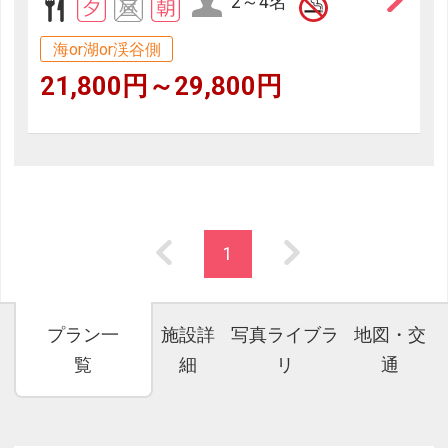
2～4名
海or湖or渓谷側
21,800円～29,800円
1
プラン一
施設詳
写真ライブラ
地図・交
覧
細
リ
通