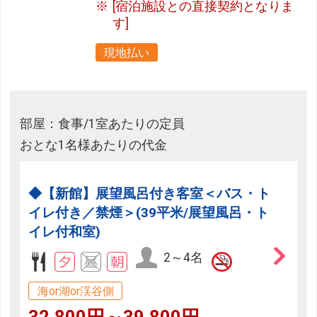
[宿泊施設との直接契約となりま
す]
現地払い
部屋：食事/1室あたりの定員
おとな1名様あたりの代金
◆【新館】展望風呂付き客室＜バス・ト
イレ付き／禁煙＞(39平米/展望風呂・ト
イレ付和室)
2～4名
海or湖or渓谷側