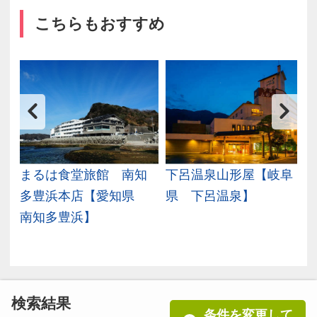
こちらもおすすめ
美
まるは食堂旅館 南知
下呂温泉山形屋【岐阜
多豊浜本店【愛知県
県 下呂温泉】
南知多豊浜】
検索結果
条件を変更して