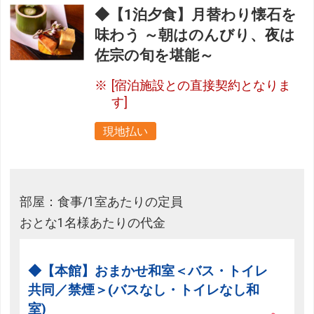
◆【1泊夕食】月替わり懐石を
味わう ～朝はのんびり、夜は
佐宗の旬を堪能～
[宿泊施設との直接契約となりま
す]
現地払い
部屋：食事/1室あたりの定員
おとな1名様あたりの代金
◆【本館】おまかせ和室＜バス・トイレ
共同／禁煙＞(バスなし・トイレなし和
室)