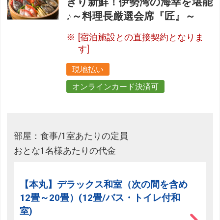
きり新鮮！伊勢湾の海幸を堪能
♪～料理長厳選会席『匠』～
[宿泊施設との直接契約となりま
す]
現地払い
オンラインカード決済可
部屋：食事/1室あたりの定員
おとな1名様あたりの代金
【本丸】デラックス和室（次の間を含め
12畳～20畳）(12畳/バス・トイレ付和
室)