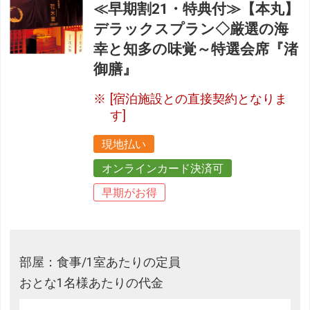
≪早期割21・特典付≫【本丸】
デラックスプラン◇厳選の海
幸と知多の味覚～特選会席『渚
御膳』
[宿泊施設との直接契約となりま
す]
現地払い
オンラインカード決済可
早期がお得
部屋：食事/1室あたりの定員
おとな1名様あたりの代金