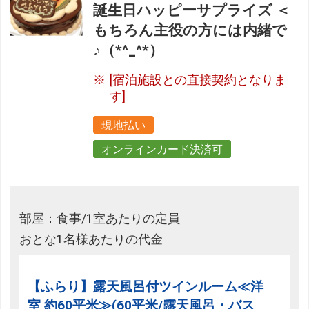
誕生日ハッピーサプライズ ＜
もちろん主役の方には内緒で
♪（*^_^*）
[宿泊施設との直接契約となりま
す]
現地払い
オンラインカード決済可
部屋：食事/1室あたりの定員
おとな1名様あたりの代金
【ふらり】露天風呂付ツインルーム≪洋
室 約60平米≫(60平米/露天風呂・バス