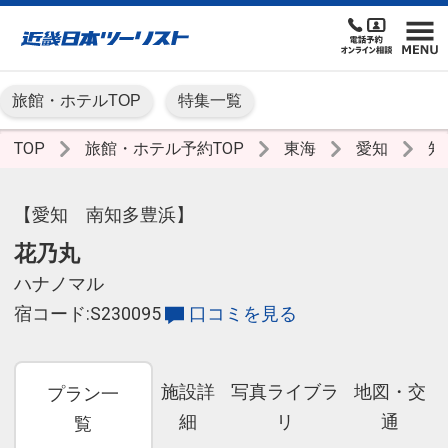
旅館・ホテルTOP
特集一覧
TOP
旅館・ホテル予約TOP
東海
愛知
知
【愛知 南知多豊浜】
花乃丸
ハナノマル
宿コード:S230095
口コミを見る
施設詳
写真ライブラ
地図・交
プラン一
細
リ
通
覧