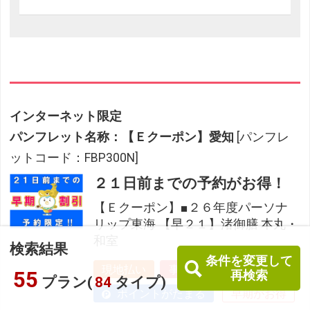
インターネット限定
パンフレット名称：【Ｅクーポン】愛知
[パンフレ
ットコード：FBP300N]
２１日前までの予約がお得！
【Ｅクーポン】■２６年度パーソナ
リップ東海 【早２１】渚御膳 本丸・
和室
検索結果
条件を変更して
現地払い
事前払い
55
再検索
プラン(
84
タイプ)
ポイントがたまる
早期がお得