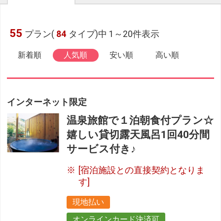
55
プラン(
84
タイプ)中 1～20件表示
新着順
人気順
安い順
高い順
インターネット限定
温泉旅館で１泊朝食付プラン☆
嬉しい貸切露天風呂1回40分間
サービス付き♪
[宿泊施設との直接契約となりま
す]
現地払い
オンラインカード決済可