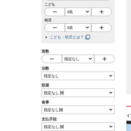
こども
幼児
こども・幼児とは？
室数
泊数
部屋
食事
イ
支払手段