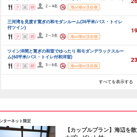
2
2～4名
海or湖or渓谷側
三河湾を見渡す寛ぎの和モダンルーム(36平米/バス・トイレ
付ツイン)
1
2～3名
海or湖or渓谷側
ツイン洋間と寛ぎの和室でゆったり 和モダンデラックスルー
ム(60平米/バス・トイレ付和洋室)
2
3～6名
海or湖or渓谷側
すべてを表示する
ンターネット限定
【カップルプラン】海辺を散