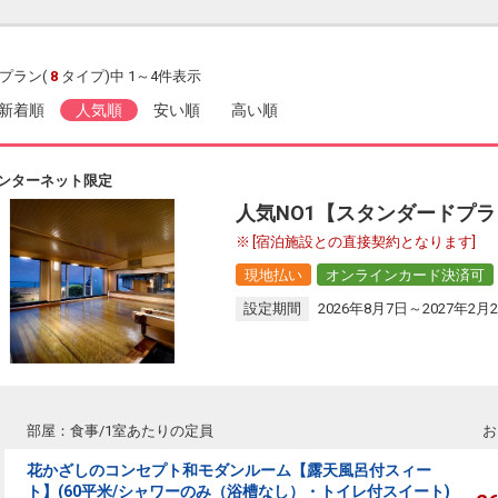
プラン(
8
タイプ)中 1～4件表示
新着順
人気順
安い順
高い順
ンターネット限定
人気NO1【スタンダードプ
[宿泊施設との直接契約となります]
現地払い
オンラインカード決済可
設定期間
2026年8月7日～2027年2月
部屋：食事/1室あたりの定員
お
花かざしのコンセプト和モダンルーム【露天風呂付スィー
ト】(60平米/シャワーのみ（浴槽なし）・トイレ付スイート)