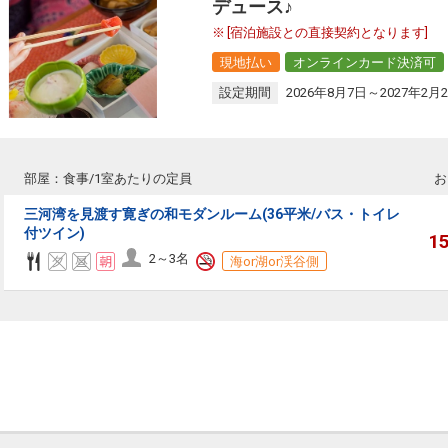
デュース♪
[宿泊施設との直接契約となります]
現地払い
オンラインカード決済可
設定期間
2026年8月7日～2027年2月
部屋：食事/1室あたりの定員
お
三河湾を見渡す寛ぎの和モダンルーム(36平米/バス・トイレ
付ツイン)
1
2～3名
海or湖or渓谷側