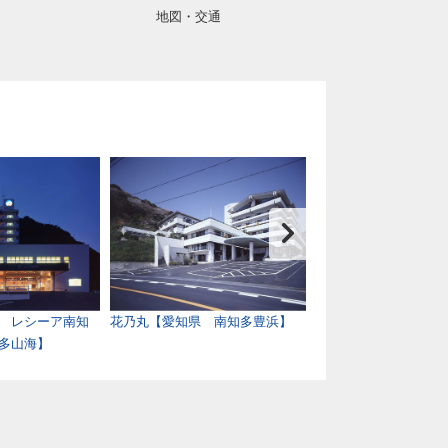
地図・交通
 レシーア南知
花乃丸【愛知県 南知多豊浜】
鈴鹿サーキットホ
多山海】
鈴鹿】