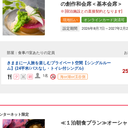
の創作和会席＜基本会席＞
[宿泊施設との直接契約となります]
現地払い
オンラインカード決済可
設定期間
2026年8月7日～2027年2月
部屋：食事/1室あたりの定員
お
きままに一人旅を楽しむプライベート空間【シングルルー
ム】(24平米/バスなし・トイレ付シングル)
2
1名
海or湖or渓谷側
ンターネット限定
≪１泊朝食プラン≫オーシャン