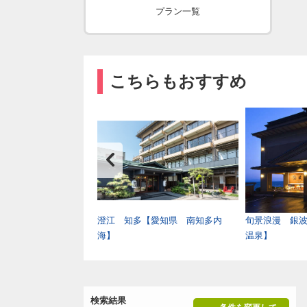
プラン一覧
こちらもおすすめ
ル飛騨高山【岐阜県
澄江 知多【愛知県 南知多内
旬景浪漫 銀
海】
温泉】
検索結果