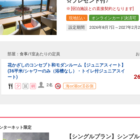
☆プレゼント付♪
[宿泊施設との直接契約となります]
現地払い
オンラインカード決済可
設定期間
2026年8月7日～2027年2月
部屋：食事/1室あたりの定員
お
花かざしのコンセプト和モダンルーム【ジュニアスィート】
(36平米/シャワーのみ（浴槽なし）・トイレ付ジュニアスイ
2
ート)
2名
海or湖or渓谷側
ンターネット限定
【シングルプラン】シンプル