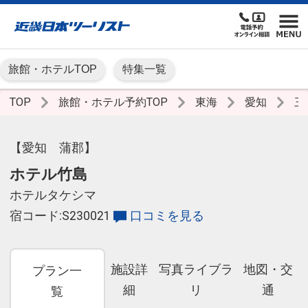
旅館・ホテルTOP
特集一覧
TOP
旅館・ホテル予約TOP
東海
愛知
三
【愛知 蒲郡】
ホテル竹島
ホテルタケシマ
宿コード:S230021
口コミを見る
施設詳
写真ライブラ
地図・交
プラン一
細
リ
通
覧