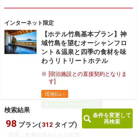
インターネット限定
【ホテル竹島基本プラン】神
域竹島を望むオーシャンフロ
ント＆温泉と四季の食材を味
わうリトリートホテル
[宿泊施設との直接契約となりま
す]
現地払い
オンラインカード決済可
検索結果
条件を変更して
98
再検索
プラン(
312
タイプ)
部屋：食事/1室あたりの定員