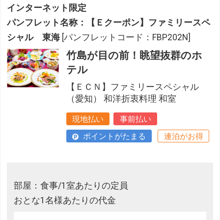
インターネット限定
パンフレット名称：【Ｅクーポン】ファミリースペ
シャル 東海
[パンフレットコード：FBP202N]
竹島が目の前！眺望抜群のホ
テル
【ＥＣＮ】ファミリースペシャル
（愛知） 和洋折衷料理 和室
現地払い
事前払い
ポイントがたまる
連泊がお得
部屋：食事/1室あたりの定員
おとな1名様あたりの代金