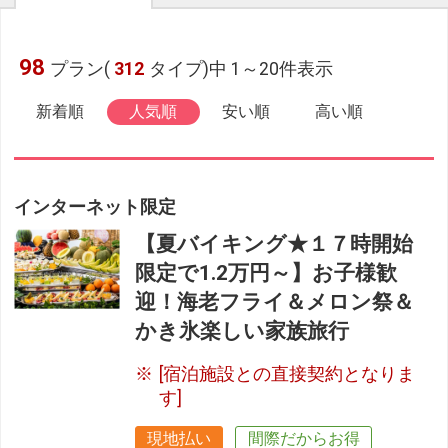
98
プラン(
312
タイプ)中 1～20件表示
新着順
人気順
安い順
高い順
インターネット限定
【夏バイキング★１７時開始
限定で1.2万円～】お子様歓
迎！海老フライ＆メロン祭＆
かき氷楽しい家族旅行
[宿泊施設との直接契約となりま
す]
現地払い
間際だからお得