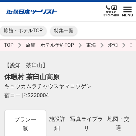
旅館・ホテルTOP
特集一覧
TOP
旅館・ホテル予約TOP
東海
愛知
三
【愛知 茶臼山】
休暇村 茶臼山高原
キュウカムラチャウスヤマコウゲン
宿コード:S230004
施設詳
写真ライブラ
地図・交
プラン一
細
リ
通
覧