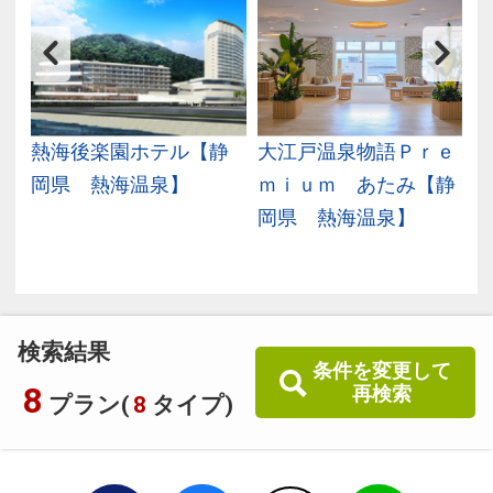
岡
熱海後楽園ホテル【静
大江戸温泉物語Ｐｒｅ
岡県 熱海温泉】
ｍｉｕｍ あたみ【静
岡県 熱海温泉】
検索結果
条件を変更して
8
再検索
プラン(
8
タイプ)