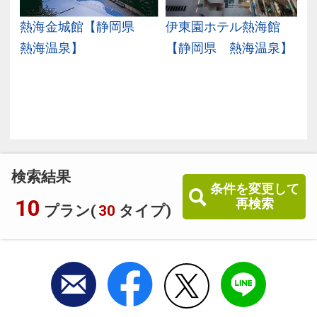
県
熱海金城館【静岡県
伊東園ホテル熱海館
熱海温泉】
【静岡県 熱海温泉】
検索結果
条件を変更して
10
再検索
プラン(
30
タイプ)