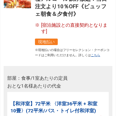
注文より10％OFF《ビュッフ
ェ朝食＆夕食付》
[宿泊施設との直接契約となりま
フリーセレクション・クーポンコードのご利用につ
す]
いて
現地払い
フリーセレクションをご利用いただけない商品
※現地払いの場合はフリーセレクション・クーポンコ
JR回数券類、ギフト券、外国通貨、直接契約型宿泊プラン、土
ードはご利用いただけません。詳しくは
こちら
産品、旅行積立商品、当社が指定した商品が利用できません。
フリーセレクション・クーポンコードをご利用いただけな
い商品
部屋：食事/1室あたりの定員
旅館・ホテルなど宿泊施設での現地支払いにはご利用いただけま
おとな1名様あたりの代金
せん。
閉じる
【和洋室】72平米 〈洋室36平米 + 和室
10畳〉(72平米/バス・トイレ付和洋室)