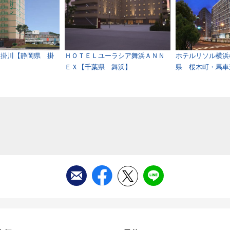
・掛川【静岡県 掛
ＨＯＴＥＬユーラシア舞浜ＡＮＮ
ホテルリソル横浜
ＥＸ【千葉県 舞浜】
県 桜木町・馬車