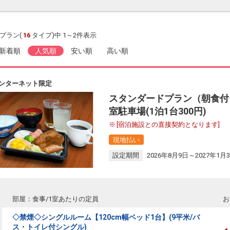
プラン(
16
タイプ)中 1～2件表示
新着順
人気順
安い順
高い順
ンターネット限定
スタンダードプラン（朝食付
室駐車場(1泊1台300円)
[宿泊施設との直接契約となります]
現地払い
設定期間
2026年8月9日～2027年1月
部屋：食事/1室あたりの定員
お
◇禁煙◇シングルルーム【120cm幅ベッド1台】(9平米/バ
ス・トイレ付シングル)