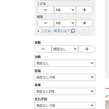
こども
幼児
こども・幼児とは？
室数
泊数
部屋
食事
イ
支払手段