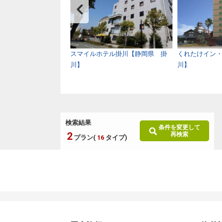
イホテル リゾート＆
スマイルホテル掛川【静岡県 掛
くれたけイン
川県 桜木町・馬車
川】
川】
検索結果
条件を変更して
2
再検索
プラン(
16
タイプ)