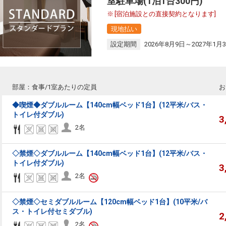
室駐車場(1泊1台300円)
[宿泊施設との直接契約となります]
現地払い
設定期間
2026年8月9日～2027年1月
部屋：食事/1室あたりの定員
お
◆喫煙◆ダブルルーム【140cm幅ベッド1台】(12平米/バス・
トイレ付ダブル)
3
2名
◇禁煙◇ダブルルーム【140cm幅ベッド1台】(12平米/バス・
トイレ付ダブル)
3
2名
◇禁煙◇セミダブルルーム【120cm幅ベッド1台】(10平米/バ
ス・トイレ付セミダブル)
2
2名