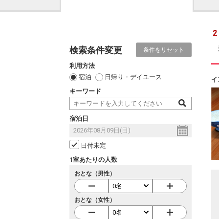
2
検索条件変更
条件をリセット
利用方法
宿泊
日帰り・デイユース
イ
キーワード
宿泊日
日付未定
1室あたりの人数
おとな（男性）
おとな（女性）