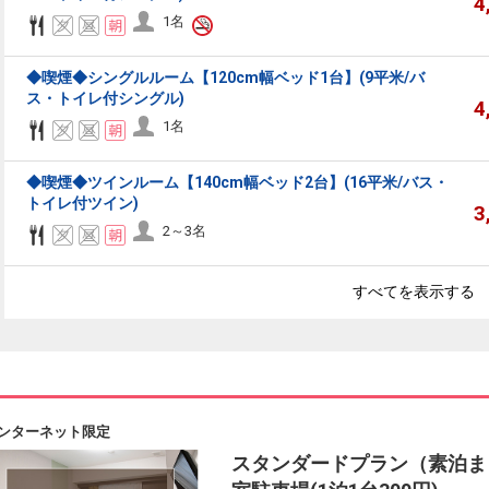
4
1名
◆喫煙◆シングルルーム【120cm幅ベッド1台】(9平米/バ
ス・トイレ付シングル)
4
1名
◆喫煙◆ツインルーム【140cm幅ベッド2台】(16平米/バス・
トイレ付ツイン)
3
2～3名
すべてを表示する
ンターネット限定
スタンダードプラン（素泊ま